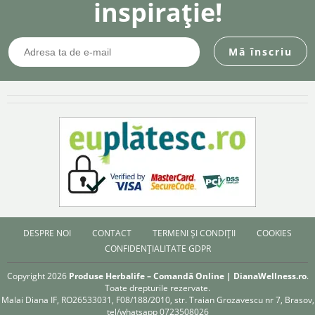
inspirație!
DESPRE NOI
CONTACT
TERMENI ȘI CONDIȚII
COOKIES
CONFIDENȚIALITATE GDPR
Copyright 2026
Produse Herbalife – Comandă Online | DianaWellness.ro
.
Toate drepturile rezervate.
Malai Diana IF, RO26533031, F08/188/2010, str. Traian Grozavescu nr 7, Brasov,
tel/whatsapp 0723508026