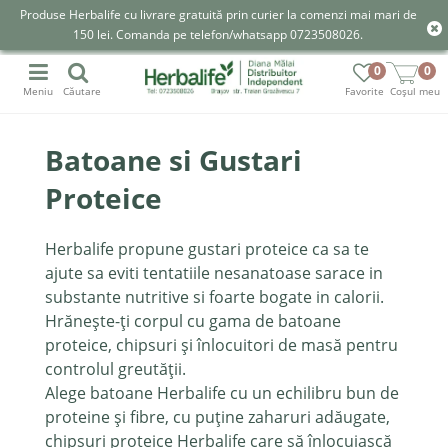
Produse Herbalife cu livrare gratuită prin curier la comenzi mai mari de
150 lei. Comanda pe telefon/whatsapp 0723508026.
0
0
Meniu
Căutare
Favorite
Coșul meu
Batoane si Gustari
Proteice
Herbalife propune gustari proteice ca sa te
ajute sa eviti tentatiile nesanatoase sarace in
substante nutritive si foarte bogate in calorii.
Hrănește-ți corpul cu gama de batoane
proteice, chipsuri și înlocuitori de masă pentru
controlul greutății.
Alege batoane Herbalife cu un echilibru bun de
proteine și fibre, cu puține zaharuri adăugate,
chipsuri proteice Herbalife care să înlocuiască