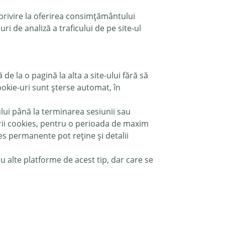
privire la oferirea consimțământului
i de analiză a traficului de pe site-ul
de la o pagină la alta a site-ului fără să
 cookie-uri sunt șterse automat, în
ului până la terminarea sesiunii sau
etrii cookies, pentru o perioada de maxim
ies permanente pot reține și detalii
u alte platforme de acest tip, dar care se