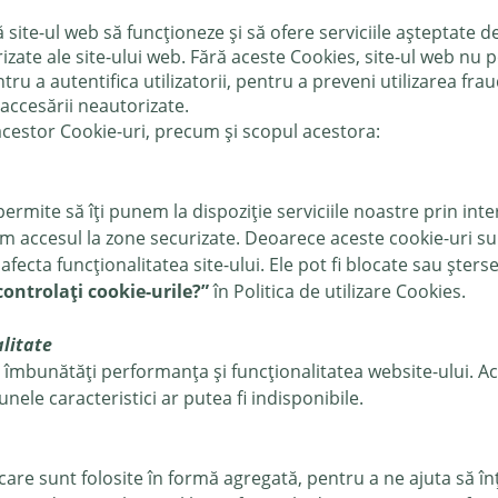
site-ul web să funcționeze și să ofere serviciile așteptate d
zate ale site-ului web. Fără aceste Cookies, site-ul web nu 
tru a autentifica utilizatorii, pentru a preveni utilizarea fr
 accesării neautorizate.
 acestor Cookie-uri, precum și scopul acestora:
ermite să îți punem la dispoziție serviciile noastre prin inte
cum accesul la zone securizate. Deoarece aceste cookie-uri su
 afecta funcționalitatea site-ului. Ele pot fi blocate sau șters
ontrolați cookie-urile?”
în Politica de utilizare Cookies.
alitate
a îmbunătăți performanța și funcționalitatea website-ului. A
unele caracteristici ar putea fi indisponibile.
care sunt folosite în formă agregată, pentru a ne ajuta să în