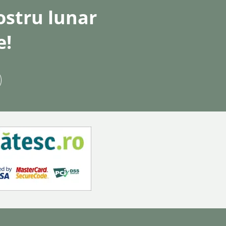
nostru lunar
e!