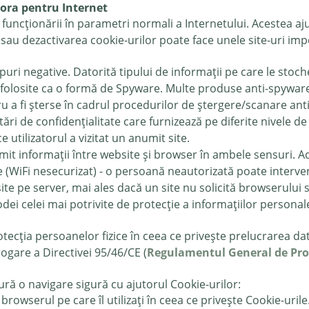
tora pentru Internet
 funcționării în parametri normali a Internetului. Acestea a
 sau dezactivarea cookie-urilor poate face unele site-uri impo
opuri negative. Datorită tipului de informații pe care le stoch
 fi folosite ca o formă de Spyware. Multe produse anti-spywar
 a fi șterse în cadrul procedurilor de ștergere/scanare anti
ări de confidențialitate care furnizează pe diferite nivele d
 utilizatorul a vizitat un anumit site.
mit informații între website și browser în ambele sensuri. Ac
 (WiFi nesecurizat) - o persoană neautorizată poate interven
șite pe server, mai ales dacă un site nu solicită browserului 
odei celei mai potrivite de protecție a informațiilor personal
ecția persoanelor fizice în ceea ce privește prelucrarea dat
rogare a Directivei 95/46/CE (
Regulamentul General de Pro
gură o navigare sigură cu ajutorul Cookie-urilor:
 browserul pe care îl utilizați în ceea ce privește Cookie-urile