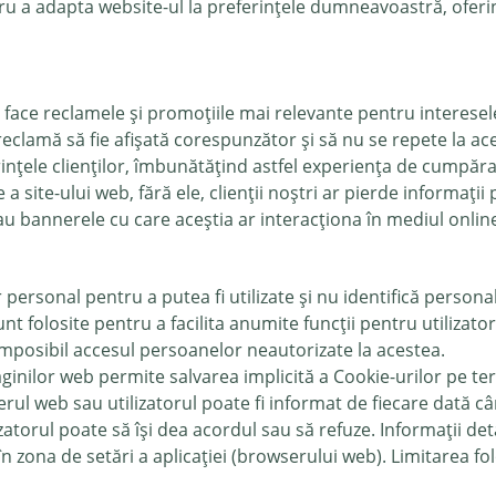
ntru a adapta website-ul la preferințele dumneavoastră, oferi
a face reclamele și promoțiile mai relevante pentru interese
clamă să fie afișată corespunzător și să nu se repete la acela
ințele clienților, îmbunătățind astfel experiența de cumpăra
 site-ului web, fără ele, clienții noștri ar pierde informați
u bannerele cu care aceștia ar interacționa în mediul online,
 personal pentru a putea fi utilizate și nu identifică personal
sunt folosite pentru a facilita anumite funcții pentru utiliza
 imposibil accesul persoanelor neautorizate la acestea.
aginilor web permite salvarea implicită a Cookie-urilor pe t
rul web sau utilizatorul poate fi informat de fiecare dată c
lizatorul poate să își dea acordul sau să refuze. Informații det
n zona de setări a aplicației (browserului web). Limitarea fo