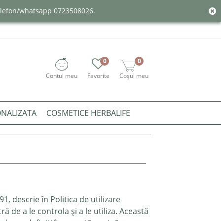
telefon/whatsapp 0723508026.
0
0
Contul meu
Favorite
Coșul meu
ONALIZATA
COSMETICE HERBALIFE
1, descrie în Politica de utilizare
 de a le controla și a le utiliza. Această