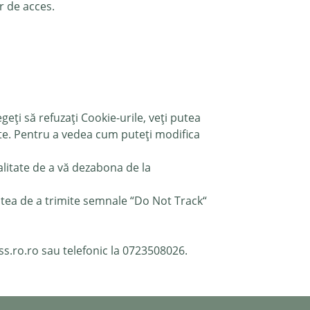
r de acces.
eți să refuzați Cookie-urile, veți putea
nate. Pentru a vedea cum puteți modifica
litate de a vă dezabona de la
tatea de a trimite semnale “Do Not Track“
s.ro.ro
sau telefonic la
0723508026
.