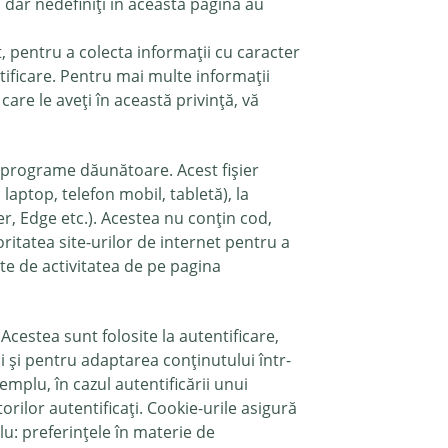
i, dar nedefiniți în această pagină au
, pentru a colecta informații cu caracter
ificare. Pentru mai multe informații
re le aveți în această privință, vă
e programe dăunătoare. Acest fișier
laptop, telefon mobil, tabletă), la
r, Edge etc.). Acestea nu conțin cod,
oritatea site-urilor de internet pentru a
ate de activitatea de pe pagina
Acestea sunt folosite la autentificare,
 și pentru adaptarea conținutului într-
emplu, în cazul autentificării unui
atorilor autentificați. Cookie-urile asigură
u: preferințele în materie de