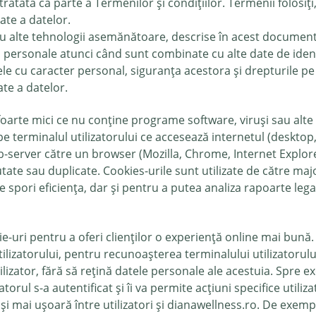
i tratată ca parte a Termenilor și condițiilor. Termenii folosiț
tate a datelor.
sau alte tehnologii asemănătoare, descrise în acest document
 personale atunci când sunt combinate cu alte date de ident
 cu caracter personal, siguranța acestora și drepturile pe ca
ate a datelor.
foarte mici ce nu conține programe software, viruși sau alt
e terminalul utilizatorului ce accesează internetul (desktop, 
b-server către un browser (Mozilla, Chrome, Internet Explore
utate sau duplicate. Cookies-urile sunt utilizate de către maj
le spori eficiența, dar și pentru a putea analiza rapoarte leg
-uri pentru a oferi clienților o experiență online mai bună. 
zatorului, pentru recunoașterea terminalului utilizatorului
lizator, fără să rețină datele personale ale acestuia. Spre ex
zatorul s-a autentificat și îi va permite acțiuni specifice utiliz
i mai ușoară între utilizatori și dianawellness.ro. De exempl