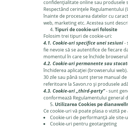
confidențialitate online sau produsele 
Respectând cerințele Regulamentului (UE
înainte de procesarea datelor cu caracte
web, marketing etc. Acestea sunt descris
Tipuri de cookie-uri folosite
Folosim trei tipuri de cookie-uri:
4.1. Cookie-uri specifice unei sesiuni
- 
fie nevoie să se autentifice de fiecare da
momentul în care se închide browserul
4.2. Cookie-uri permanente sau stocat
închiderea aplicației (browserului web).
30 zile sau până sunt șterse manual de c
referitoare la Savon.ro și produsele ad
4.3. Cookie-uri „third-party”
- sunt gen
conformează Regulamentului general de
Utilizarea Cookies pe dianawell
Ce cookie-uri vă poate plasa o vizită pe 
Cookie-uri de performanță ale site-u
Cookie-uri pentru geotargeting