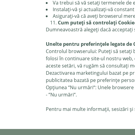
Va trebui să vă setați termenele de e
Instalați-vă și actualizați-vă constant
Asigurați-vă că aveți browserul mere
Cum puteți să controlați Cookie-
Dumneavoastră alegeți dacă acceptați s
Unelte pentru preferințele legate de 
Controlul browserului: Puteți să setați 
folosi în continuare site-ul nostru web,
aceste setări, vă rugăm să consultați 
Dezactivarea marketingului bazat pe pre
publicitatea bazată pe preferințe pers
Opțiunea “Nu urmări“: Unele browsere de 
- “Nu urmări“.
Pentru mai multe informații, sesizări și