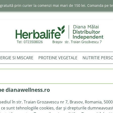
e gratuită prin curier la comenzi mai mari de 150 lei. Comanda pe 
ERGIE SI MISCARE
PROTEINE VEGETALE
NUTRITIE PERS
 pe dianawellness.ro
 sediul în str. Traian Grozavescu nr 7, Brasov, Romania, 50009
ce sunt tehnologiile cookies, dar și drepturile dumneavoastră