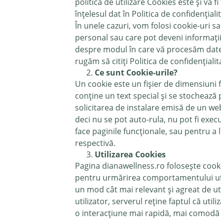
politică de utilizare Cookies este și va f
înțelesul dat în Politica de confidențiali
În unele cazuri, vom folosi cookie-uri 
personal sau care pot deveni informații
despre modul în care vă procesăm datele
rugăm să citiți Politica de confidențialit
Ce sunt Cookie-urile?
Un cookie este un fișier de dimensiuni 
conține un text special și se stochează p
solicitarea de instalare emisă de un we
deci nu se pot auto-rula, nu pot fi exec
face paginile funcționale, sau pentru a 
respectivă.
Utilizarea Cookies
Pagina dianawellness.ro folosește cookie
pentru urmărirea comportamentului utili
un mod cât mai relevant și agreat de uti
utilizator, serverul reține faptul că utili
o interacțiune mai rapidă, mai comodă ș