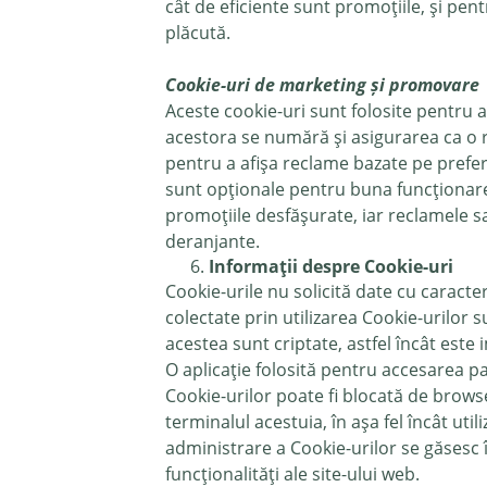
cât de eficiente sunt promoțiile, și pe
plăcută.
Cookie-uri de marketing și promovare
Aceste cookie-uri sunt folosite pentru 
acestora se numără și asigurarea ca o re
pentru a afișa reclame bazate pe prefer
sunt opționale pentru buna funcționare a
promoțiile desfășurate, iar reclamele sa
deranjante.
Informații despre Cookie-uri
Cookie-urile nu solicită date cu caracter
colectate prin utilizarea Cookie-urilor 
acestea sunt criptate, astfel încât este
O aplicație folosită pentru accesarea p
Cookie-urilor poate fi blocată de browse
terminalul acestuia, în așa fel încât uti
administrare a Cookie-urilor se găsesc î
funcționalități ale site-ului web.