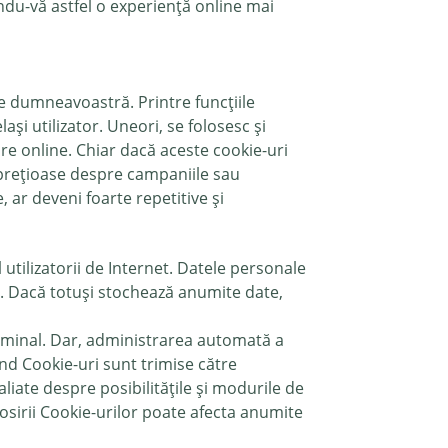
ndu-vă astfel o experiență online mai
le dumneavoastră. Printre funcțiile
și utilizator. Uneori, se folosesc și
re online. Chiar dacă aceste cookie-uri
i prețioase despre campaniile sau
 ar deveni foarte repetitive și
 utilizatorii de Internet. Datele personale
tor. Dacă totuși stochează anumite date,
erminal. Dar, administrarea automată a
ând Cookie-uri sunt trimise către
aliate despre posibilitățile și modurile de
losirii Cookie-urilor poate afecta anumite