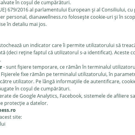
salvate în coșul de cumpărături.
) 679/2016 al parlamentului European și al Consiliului, cu 
r personal, dianawellness.ro folosește cookie-uri și în scopur
e în detaliu mai jos.
stochează un indicator care îi permite utilizatorului să treacă 
tă (deci reține faptul că utilizatorul s-a identificat). Aceste
.
e
- sunt fișiere temporare, ce rămân în terminalul utilizator
 Fișierele fixe rămân pe terminalul utilizatorului, în param
ătre utilizator. Pe lângă informațiile de autentificare, cook
ăugate în coșul de cumpărături.
erate de Google Analytics, Facebook, sistemele de afiliere sa
 protecție a datelor.
ness.ro
acest site:
lui