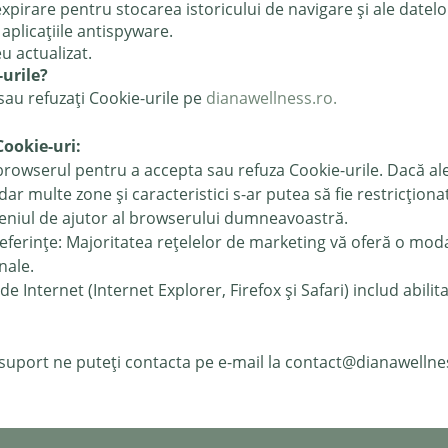
xpirare pentru stocarea istoricului de navigare și ale datelo
 aplicațiile antispyware.
u actualizat.
urile?
au refuzați Cookie-urile pe
dianawellness.ro
.
Cookie-uri:
browserul pentru a accepta sau refuza Cookie-urile. Dacă aleg
 dar multe zone și caracteristici s-ar putea să fie restricțio
meniul de ajutor al browserului dumneavoastră.
ferințe: Majoritatea rețelelor de marketing vă oferă o moda
onale.
Internet (Internet Explorer, Firefox și Safari) includ abili
 suport ne puteți contacta pe e-mail la
contact@dianawellnes