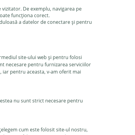
e vizitator. De exemplu, navigarea pe
poate funcționa corect.
auduloasă a datelor de conectare și pentru
rmediul site-ului web și pentru folosi
nt necesare pentru furnizarea serviciilor
e, iar pentru aceasta, v-am oferit mai
cestea nu sunt strict necesare pentru
țelegem cum este folosit site-ul nostru,