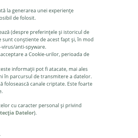
jută la generarea unei experiențe
sibil de folosit.
ează (despre preferințele și istoricul de
e sunt conștiente de acest fapt și, în mod
-virus/anti-spyware.
e acceptare a Cookie-urilor, perioada de
este informații pot fi atacate, mai ales
i în parcursul de transmitere a datelor.
să folosească canale criptate. Este foarte
e.
elor cu caracter personal și privind
tecţia Datelor
).
.