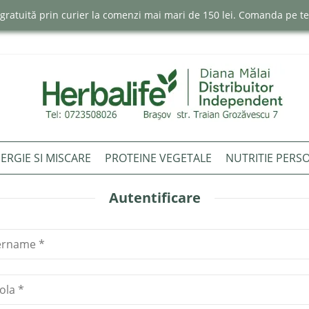
e gratuită prin curier la comenzi mai mari de 150 lei. Comanda pe 
ERGIE SI MISCARE
PROTEINE VEGETALE
NUTRITIE PERS
Autentificare