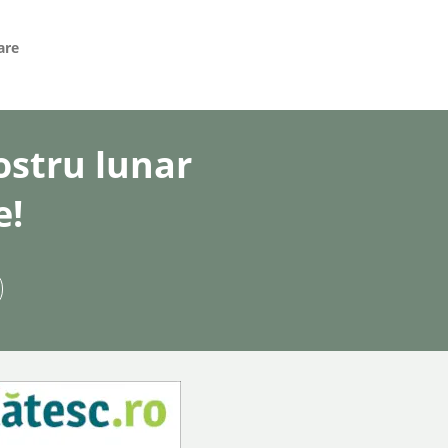
are
nostru lunar
e!