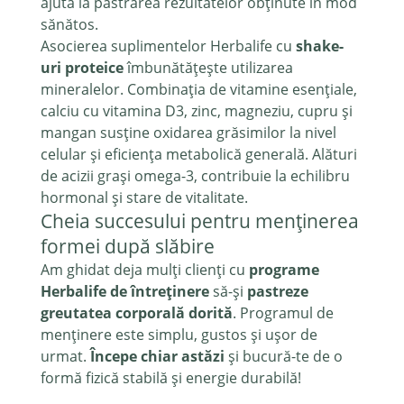
ajută la păstrarea rezultatelor obținute în mod
sănătos.
Asocierea suplimentelor Herbalife cu
shake-
uri proteice
îmbunătățește utilizarea
mineralelor. Combinația de vitamine esențiale,
calciu cu vitamina D3, zinc, magneziu, cupru și
mangan susține oxidarea grăsimilor la nivel
celular și eficiența metabolică generală. Alături
de acizii grași omega-3, contribuie la echilibru
hormonal și stare de vitalitate.
Cheia succesului pentru menținerea
formei după slăbire
Am ghidat deja mulți clienți cu
programe
Herbalife de
întreținere
să-și
pastreze
greutatea corporală dorită
. Programul de
menținere este simplu, gustos și ușor de
urmat.
Începe chiar astăzi
și bucură-te de o
formă fizică stabilă și energie durabilă!