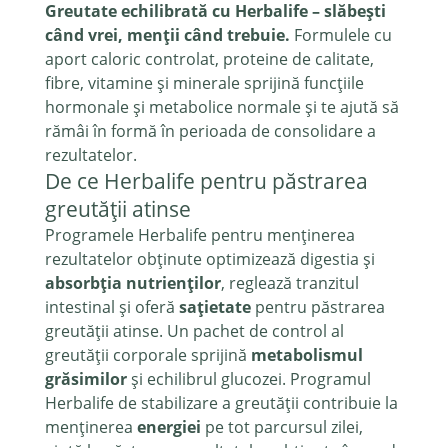
Greutate echilibrată cu Herbalife – slăbești
când vrei, menții când trebuie.
Formulele cu
aport caloric controlat, proteine de calitate,
fibre, vitamine și minerale sprijină funcțiile
hormonale și metabolice normale și te ajută să
rămâi în formă în perioada de consolidare a
rezultatelor.
De ce Herbalife pentru păstrarea
greutății atinse
Programele Herbalife pentru menținerea
rezultatelor obținute optimizează digestia și
absorbția nutrienților
, reglează tranzitul
intestinal și oferă
sațietate
pentru păstrarea
greutății atinse. Un pachet de control al
greutății corporale sprijină
metabolismul
grăsimilor
și echilibrul glucozei. Programul
Herbalife de stabilizare a greutății contribuie la
menținerea
energiei
pe tot parcursul zilei,