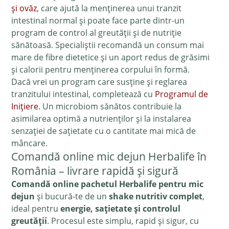
și ovăz
, care ajută la menținerea unui tranzit
intestinal normal și poate face parte dintr-un
program de control al greutății și de nutriție
sănătoasă. Specialiștii recomandă un consum mai
mare de fibre dietetice și un aport redus de grăsimi
și calorii pentru menținerea corpului în formă.
Dacă vrei un program care susține și reglarea
tranzitului intestinal, completează cu
Programul de
Inițiere
. Un microbiom sănătos contribuie la
asimilarea optimă a nutrienților și la instalarea
senzației de sațietate cu o cantitate mai mică de
mâncare.
Comandă online mic dejun Herbalife în
România – livrare rapidă și sigură
Comandă online pachetul Herbalife pentru mic
dejun
și bucură-te de un
shake nutritiv complet
,
ideal pentru
energie, sațietate și controlul
greutății
. Procesul este simplu, rapid și sigur, cu