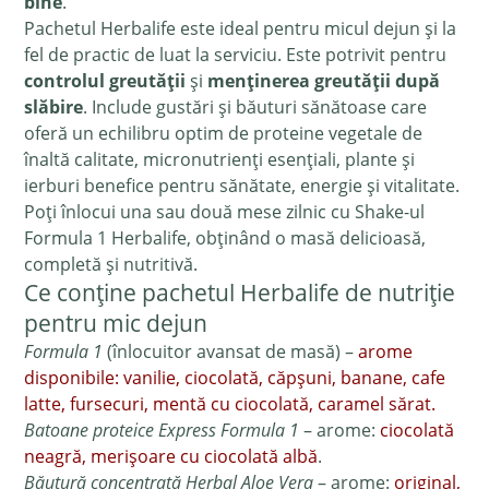
bine
.
Pachetul Herbalife este ideal pentru micul dejun și la
fel de practic de luat la serviciu. Este potrivit pentru
controlul greutății
și
menținerea greutății după
slăbire
. Include gustări și băuturi sănătoase care
oferă un echilibru optim de proteine vegetale de
înaltă calitate, micronutrienți esențiali, plante și
ierburi benefice pentru sănătate, energie și vitalitate.
Poți înlocui una sau două mese zilnic cu Shake-ul
Formula 1 Herbalife, obținând o masă delicioasă,
completă și nutritivă.
Ce conține pachetul Herbalife de nutriție
pentru mic dejun
Formula 1
(înlocuitor avansat de masă) –
arome
disponibile: vanilie, ciocolată, căpșuni, banane, cafe
latte, fursecuri, mentă cu ciocolată, caramel sărat.
Batoane proteice Express Formula 1
– arome:
ciocolată
neagră, merișoare cu ciocolată albă
.
Băutură concentrată Herbal Aloe Vera
– arome:
original,