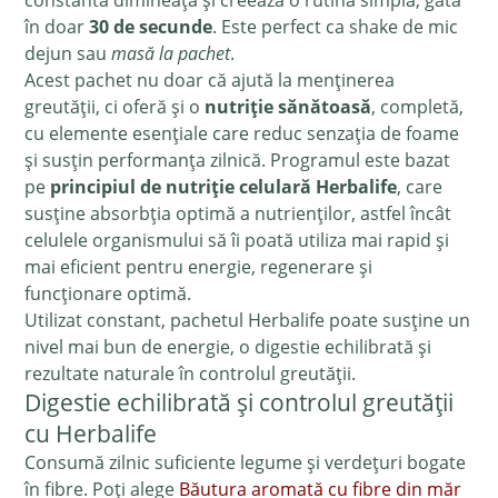
constantă dimineața și creează o rutină simplă, gata
în doar
30 de secunde
. Este perfect ca shake de mic
dejun sau
masă la pachet
.
Acest pachet nu doar că ajută la menținerea
greutății, ci oferă și o
nutriție sănătoasă
, completă,
cu elemente esențiale care reduc senzația de foame
și susțin performanța zilnică. Programul este bazat
pe
principiul de nutriție celulară Herbalife
, care
susține absorbția optimă a nutrienților, astfel încât
celulele organismului să îi poată utiliza mai rapid și
mai eficient pentru energie, regenerare și
funcționare optimă.
Utilizat constant, pachetul Herbalife poate susține un
nivel mai bun de energie, o digestie echilibrată și
rezultate naturale în controlul greutății.
Digestie echilibrată și controlul greutății
cu Herbalife
Consumă zilnic suficiente legume și verdețuri bogate
în fibre. Poți alege
Băutura aromată cu fibre din măr