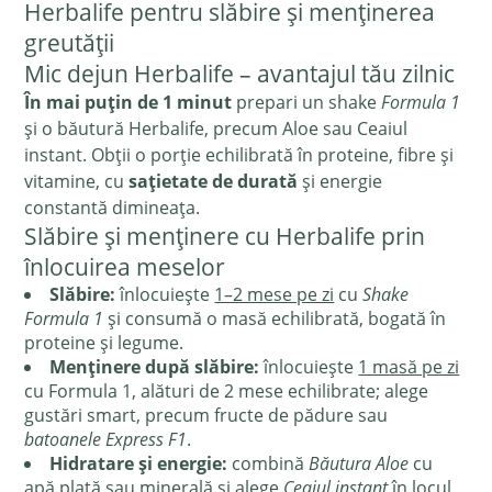
Herbalife pentru slăbire și menținerea
greutății
Mic dejun Herbalife – avantajul tău zilnic
În mai puțin de 1 minut
prepari un shake
Formula 1
și o băutură Herbalife, precum Aloe sau Ceaiul
instant. Obții o porție echilibrată în proteine, fibre și
vitamine, cu
sațietate de durată
și energie
constantă dimineața.
Slăbire și menținere cu Herbalife prin
înlocuirea meselor
Slăbire:
înlocuiește
1–2 mese pe zi
cu
Shake
Formula 1
și consumă o masă echilibrată, bogată în
proteine și legume.
Menținere după slăbire:
înlocuiește
1 masă pe zi
cu Formula 1, alături de 2 mese echilibrate; alege
gustări smart, precum fructe de pădure sau
batoanele Express F1
.
Hidratare și energie:
combină
Băutura Aloe
cu
apă plată sau minerală și alege
Ceaiul instant
în locul