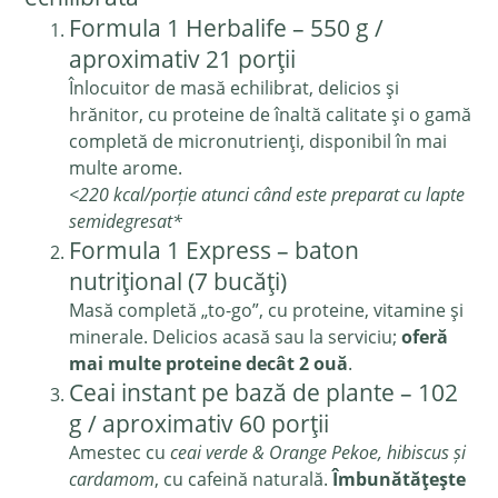
Formula 1 Herbalife – 550 g /
aproximativ 21 porții
Înlocuitor de masă echilibrat, delicios și
hrănitor, cu proteine de înaltă calitate și o gamă
completă de micronutrienți, disponibil în mai
multe arome.
<220 kcal/porție atunci când este preparat cu lapte
semidegresat*
Formula 1 Express – baton
nutrițional (7 bucăți)
Masă completă „to-go”, cu proteine, vitamine și
minerale. Delicios acasă sau la serviciu;
oferă
mai multe proteine decât 2 ouă
.
Ceai instant pe bază de plante – 102
g / aproximativ 60 porții
Amestec cu
ceai verde & Orange Pekoe, hibiscus și
cardamom
, cu cafeină naturală.
Îmbunătățește