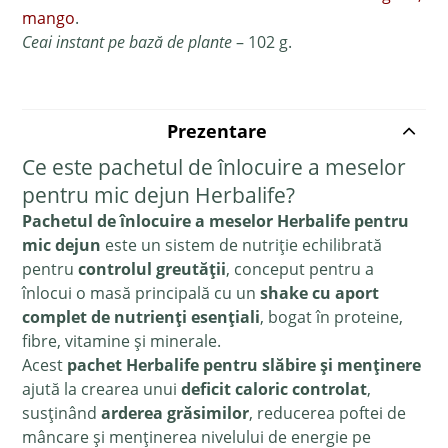
mango
.
Ceai instant pe bază de plante
– 102 g.
Prezentare
Ce este pachetul de înlocuire a meselor
pentru mic dejun Herbalife?
Pachetul de înlocuire a meselor Herbalife pentru
mic dejun
este un sistem de nutriție echilibrată
pentru
controlul greutății
, conceput pentru a
înlocui o masă principală cu un
shake cu aport
complet de nutrienți esențiali
, bogat în proteine,
fibre, vitamine și minerale.
Acest
pachet Herbalife pentru slăbire și menținere
ajută la crearea unui
deficit caloric controlat
,
susținând
arderea grăsimilor
, reducerea poftei de
mâncare și menținerea nivelului de energie pe