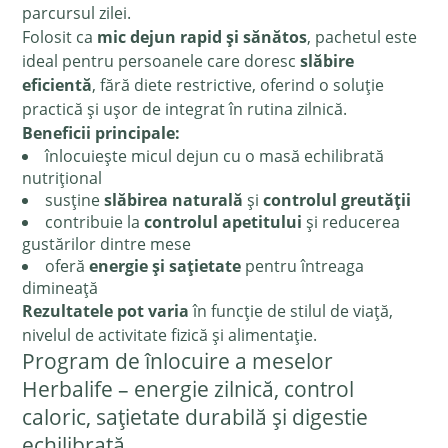
parcursul zilei.
Folosit ca
mic dejun rapid și sănătos
, pachetul este
ideal pentru persoanele care doresc
slăbire
eficientă
, fără diete restrictive, oferind o soluție
practică și ușor de integrat în rutina zilnică.
Beneficii principale:
înlocuiește micul dejun cu o masă echilibrată
nutrițional
susține
slăbirea naturală
și
controlul greutății
contribuie la
controlul apetitului
și reducerea
gustărilor dintre mese
oferă
energie și sațietate
pentru întreaga
dimineață
Rezultatele pot varia
în funcție de stilul de viață,
nivelul de activitate fizică și alimentație.
Program de înlocuire a meselor
Herbalife – energie zilnică, control
caloric, sațietate durabilă și digestie
echilibrată