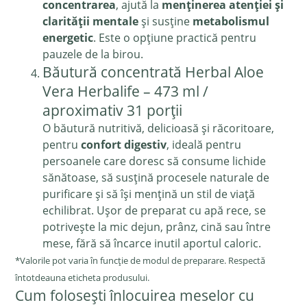
concentrarea
, ajută la
menținerea atenției și
clarității mentale
și susține
metabolismul
energetic
. Este o opțiune practică pentru
pauzele de la birou.
Băutură concentrată Herbal Aloe
Vera Herbalife – 473 ml /
aproximativ 31 porții
O băutură nutritivă, delicioasă și răcoritoare,
pentru
confort digestiv
, ideală pentru
persoanele care doresc să consume lichide
sănătoase, să susțină procesele naturale de
purificare și să își mențină un stil de viață
echilibrat. Ușor de preparat cu apă rece, se
potrivește la mic dejun, prânz, cină sau între
mese, fără să încarce inutil aportul caloric.
*Valorile pot varia în funcție de modul de preparare. Respectă
întotdeauna eticheta produsului.
Cum folosești înlocuirea meselor cu