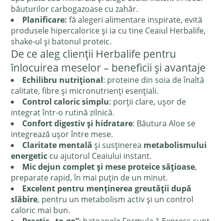
băuturilor carbogazoase cu zahăr.
Planificare:
fă alegeri alimentare inspirate, evită
produsele hipercalorice și ia cu tine Ceaiul Herbalife,
shake-ul și batonul proteic.
De ce aleg clienții Herbalife pentru
înlocuirea meselor – beneficii și avantaje
Echilibru nutrițional
: proteine din soia de înaltă
calitate, fibre și micronutrienți esențiali.
Control caloric simplu
: porții clare, ușor de
integrat într-o rutină zilnică.
Confort digestiv și hidratare
: Băutura Aloe se
integrează ușor între mese.
Claritate mentală
și susținerea
metabolismului
energetic
cu ajutorul Ceaiului instant.
Mic dejun complet și mese proteice sățioase
,
preparate rapid, în mai puțin de un minut.
Excelent pentru menținerea greutății după
slăbire
, pentru un metabolism activ și un control
caloric mai bun.