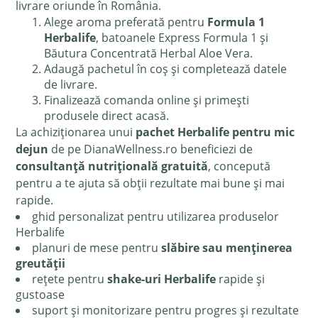
livrare oriunde în România.
Alege aroma preferată pentru
Formula 1
Herbalife
, batoanele Express Formula 1 și
Băutura Concentrată Herbal Aloe Vera.
Adaugă pachetul în coș și completează datele
de livrare.
Finalizează comanda online și primești
produsele direct acasă.
La achiziționarea unui
pachet Herbalife pentru mic
dejun
de pe DianaWellness.ro beneficiezi de
consultanță nutrițională gratuită
, concepută
pentru a te ajuta să obții rezultate mai bune și mai
rapide.
ghid personalizat pentru utilizarea produselor
Herbalife
planuri de mese pentru
slăbire sau menținerea
greutății
rețete pentru
shake-uri Herbalife
rapide și
gustoase
suport și monitorizare pentru progres și rezultate