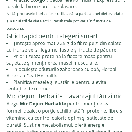
Practic „to-go”
: batoanele Formula 1 Express sunt
ideale la birou sau în deplasare.
Notă: produsele Herbalife se utilizează ca parte a unei diete variate
și a unui stil de viață activ. Rezultatele pot varia în funcție de
persoană.
Ghid rapid pentru alegeri smart
Țintește aproximativ 25 g de fibre pe zi din salate
cu frunze verzi, legume, fasole și fructe de pădure.
Prioritizează proteina la fiecare masă pentru
sațietate și menținerea masei musculare.
Înlocuiește băuturile zaharoase cu apă, Herbal
Aloe sau Ceai Herbalife.
Planifică mesele și gustările pentru a evita
tentațiile de moment.
Mic dejun Herbalife – avantajul tău zilnic
Alege
Mic Dejun Herbalife
pentru menținerea
formei ideale: o porție echilibrată în proteine, fibre și
vitamine, cu control caloric optim și sațietate de
durată. Susține metabolismul, oferă energie