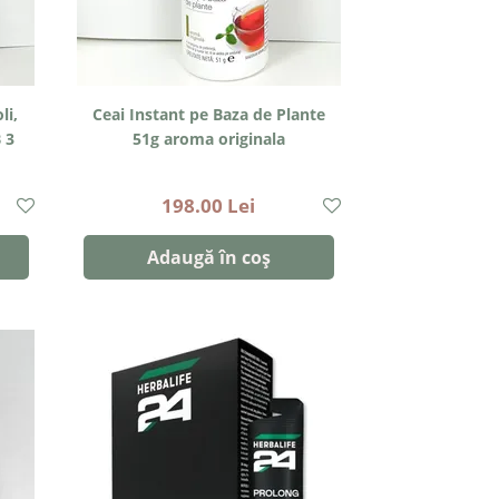
li,
Ceai Instant pe Baza de Plante
 3
51g aroma originala
198.00 Lei
Adaugă în coș