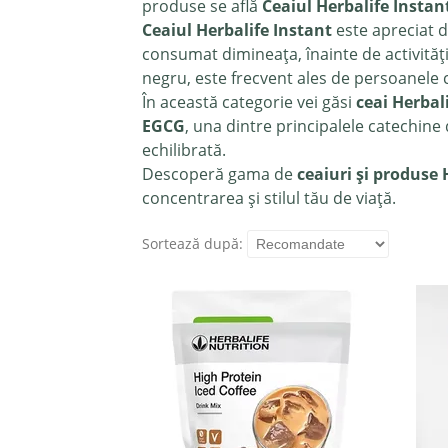
produse se află
Ceaiul Herbalife Instan
Ceaiul Herbalife Instant
este apreciat d
consumat dimineața, înainte de activități
negru, este frecvent ales de persoanele c
În această categorie vei găsi
ceai Herbali
EGCG
, una dintre principalele catechine d
echilibrată.
Descoperă gama de
ceaiuri și produse 
concentrarea și stilul tău de viață.
Sortează după: