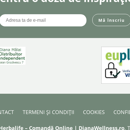
NTACT
TERMENI ȘI CONDIȚII
COOKIES
CONFI
Herbalife – Comandă Online | DianaWellness.ro
. 