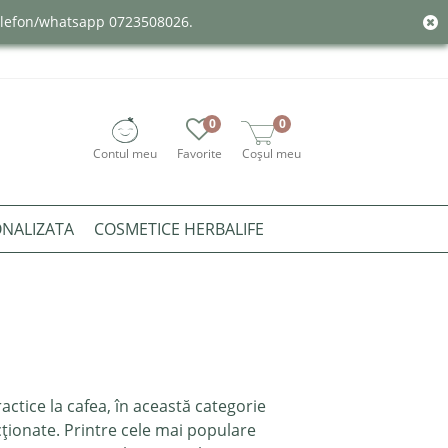
telefon/whatsapp 0723508026.
0
0
Contul meu
Favorite
Coșul meu
ONALIZATA
COSMETICE HERBALIFE
ractice la cafea, în această categorie
cționate. Printre cele mai populare