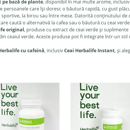
t pe bază de plante
, disponibil în mai multe arome, inclusi
e persoanele care își doresc o băutură rapidă, cu gust plăcut
 sportive, la birou sau între mese. Datorită conținutului de c
are caută o alternativă la cafea sau o băutură cu ceai verde 
fe original
, produse cu extract de ceai verde și supliment
in ceaiul verde. Aceste produse pot fi integrate într-un stil d
Herbalife cu cafeină
, inclusiv
Ceai Herbalife Instant
, și al