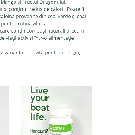
v Mango și Fructul Dragonului.
 și conținut redus de calorii. Poate fi
afeină provenite din ceai verde și ceai
pentru rutina zilnică.
e care conțin compuși naturali precum
e viață activ și într-o alimentație
ege varianta potrivită pentru energia,