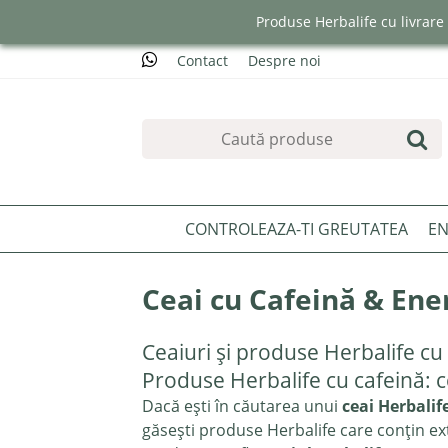
Produse Herbalife cu livrar
Contact
Despre noi
CONTROLEAZA-TI GREUTATEA
EN
Ceai cu Cafeină & Ene
Ceaiuri și produse Herbalife cu
Produse Herbalife cu cafeină: c
Dacă ești în căutarea unui
ceai Herbalif
găsești produse Herbalife care conțin ext