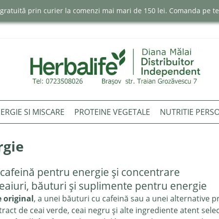
e gratuită prin curier la comenzi mai mari de 150 lei. Comanda pe 
ERGIE SI MISCARE
PROTEINE VEGETALE
NUTRITIE PERS
rgie
 cafeină pentru energie și concentrare
eaiuri, băuturi și suplimente pentru energie
e original
, a unei băuturi cu cafeină sau a unei alternative p
ract de ceai verde, ceai negru și alte ingrediente atent sele