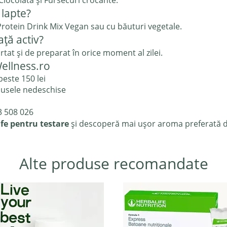
Ciocolată și Fursecuri crocante.
 lapte?
 Protein Drink Mix Vegan sau cu băuturi vegetale.
ață activ?
rtat și de preparat în orice moment al zilei.
ellness.ro
este 150 lei
usele nedeschise
3 508 026
e pentru testare
și descoperă mai ușor aroma preferată d
Alte produse recomandate