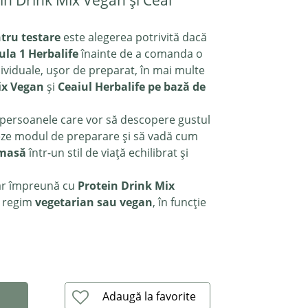
in Drink Mix Vegan și Ceai
tru testare
este alegerea potrivită dacă
la 1 Herbalife
înainte de a comanda o
dividuale, ușor de preparat, în mai multe
ix Vegan
și
Ceaiul Herbalife pe bază de
u persoanele care vor să descopere gustul
teze modul de preparare și să vadă cum
 masă
într-un stil de viață echilibrat și
iar împreună cu
Protein Drink Mix
n regim
vegetarian sau vegan
, în funcție
Adaugă la favorite