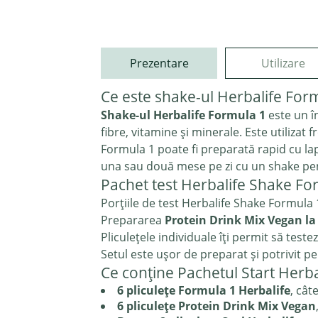
Prezentare
Utilizare
Ce este shake-ul Herbalife For
Shake-ul Herbalife Formula 1
este un î
fibre, vitamine și minerale. Este utilizat
Formula 1 poate fi preparată rapid cu lap
una sau două mese pe zi cu un shake pent
Pachet test Herbalife Shake Fo
Porțiile de test Herbalife Shake Formula 
Prepararea
Protein Drink Mix Vegan la 
Pliculețele individuale îți permit să test
Setul este ușor de preparat și potrivit p
Ce conține Pachetul Start Herba
6 pliculețe Formula 1 Herbalife
, cât
6 pliculețe Protein Drink Mix Vegan