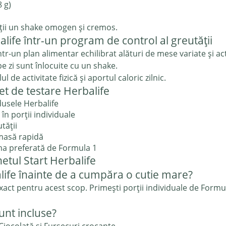
 g)
ții un shake omogen și cremos.
life într-un program de control al greutății
ntr-un plan alimentar echilibrat alături de mese variate și ac
e zi sunt înlocuite cu un shake.
l de activitate fizică și aportul caloric zilnic.
set de testare Herbalife
usele Herbalife
în porții individuale
tății
masă rapidă
a preferată de Formula 1
etul Start Herbalife
ife înainte de a cumpăra o cutie mare?
act pentru acest scop. Primești porții individuale de Formul
unt incluse?