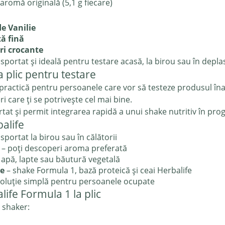
aromă originală (5,1 g fiecare)
e Vanilie
tă fină
ri crocante
nsportat și ideală pentru testare acasă, la birou sau în depla
a plic pentru testare
tă practică pentru persoanele care vor să testeze produsul î
 care ți se potrivește cel mai bine.
tat și permit integrarea rapidă a unui shake nutritiv în prog
balife
sportat la birou sau în călătorii
– poți descoperi aroma preferată
 apă, lapte sau băutură vegetală
re
– shake Formula 1, bază proteică și ceai Herbalife
oluție simplă pentru persoanele ocupate
ife Formula 1 la plic
 shaker: