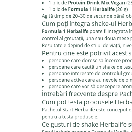
1 plic de
Protein Drink Mix Vegan
(28
1 plic de
Formula 1 Herbalife
(26 g)
Agită timp de 20–30 de secunde până ob
Cum poți integra shake-ul Herba
Formula 1 Herbalife
poate fi integrată î
control al greutății, una sau două mese p
Rezultatele depind de stilul de viață, nivelu
Pentru cine este potrivit acest 
persoane care doresc să încerce prod
persoane care caută un shake de test 
persoane interesate de controlul greu
persoane active care au nevoie de o 
persoane care vor să descopere arom
Întrebări frecvente despre Pach
Cum pot testa produsele Herbal
Pachetul Start Herbalife este conceput ex
pentru a testa produsele.
Ce gusturi de shake Herbalife s