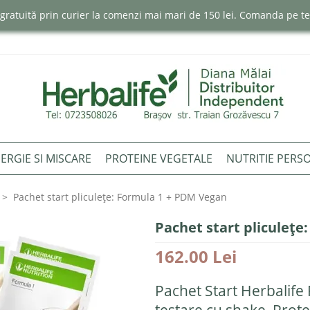
e gratuită prin curier la comenzi mai mari de 150 lei. Comanda pe 
ERGIE SI MISCARE
PROTEINE VEGETALE
NUTRITIE PERS
Pachet start pliculețe: Formula 1 + PDM Vegan
Pachet start pliculeț
162.00 Lei
Pachet Start Herbalife 