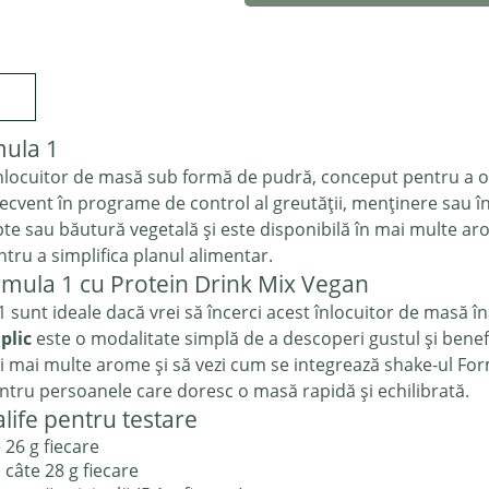
mula 1
nlocuitor de masă sub formă de pudră, conceput pentru a ofe
 frecvent în programe de control al greutății, menținere sau 
te sau băutură vegetală și este disponibilă în mai multe arom
ru a simplifica planul alimentar.
rmula 1 cu Protein Drink Mix Vegan
1 sunt ideale dacă vrei să încerci acest înlocuitor de masă 
plic
este o modalitate simplă de a descoperi gustul și benefi
ezi mai multe arome și să vezi cum se integrează shake-ul Formu
entru persoanele care doresc o masă rapidă și echilibrată.
life pentru testare
e 26 g fiecare
, câte 28 g fiecare