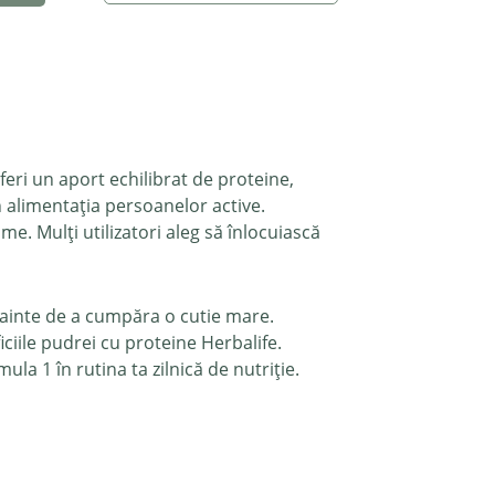
ri un aport echilibrat de proteine,
în alimentația persoanelor active.
e. Mulți utilizatori aleg să înlocuiască
înainte de a cumpăra o cutie mare.
ciile pudrei cu proteine Herbalife.
la 1 în rutina ta zilnică de nutriție.