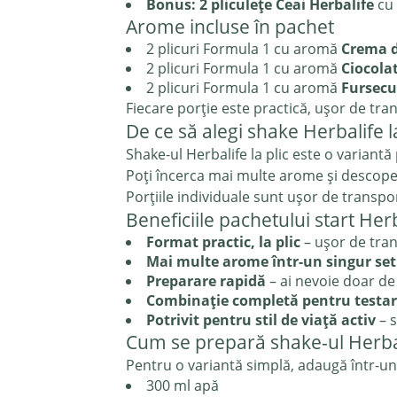
Bonus: 2 pliculețe Ceai Herbalife
cu 
Arome incluse în pachet
2 plicuri Formula 1 cu aromă
Crema d
2 plicuri Formula 1 cu aromă
Ciocola
2 plicuri Formula 1 cu aromă
Fursecu
Fiecare porție este practică, ușor de tra
De ce să alegi shake Herbalife l
Shake-ul Herbalife la plic este o varian
Poți încerca mai multe arome și descoperi
Porțiile individuale sunt ușor de transpor
Beneficiile pachetului start Her
Format practic, la plic
– ușor de tran
Mai multe arome într-un singur set
Preparare rapidă
– ai nevoie doar de
Combinație completă pentru testa
Potrivit pentru stil de viață activ
– s
Cum se prepară shake-ul Herbal
Pentru o variantă simplă, adaugă într-un
300 ml apă