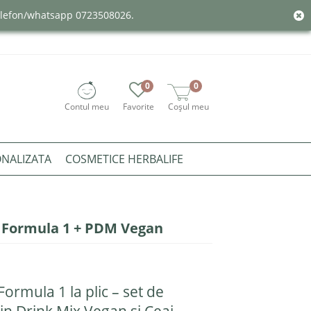
telefon/whatsapp 0723508026.
0
0
Contul meu
Favorite
Coșul meu
ONALIZATA
COSMETICE HERBALIFE
e: Formula 1 + PDM Vegan
Formula 1 la plic – set de