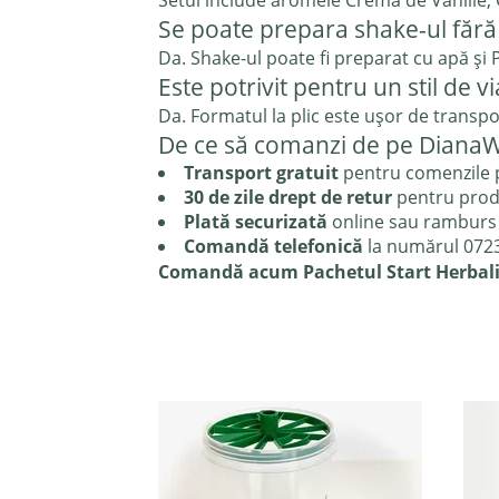
Setul include aromele Crema de Vanilie, 
Se poate prepara shake-ul fără
Da. Shake-ul poate fi preparat cu apă și
Este potrivit pentru un stil de vi
Da. Formatul la plic este ușor de transpo
De ce să comanzi de pe DianaW
Transport gratuit
pentru comenzile p
30 de zile drept de retur
pentru prod
Plată securizată
online sau ramburs
Comandă telefonică
la numărul 072
Comandă acum Pachetul Start Herbalif