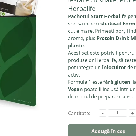
testare cu shake, Prote
Herbalife
Pachetul Start Herbalife pen
vrei să încerci
shake-ul Formu
cutie mare. Primești porții in
arome, plus
Protein Drink M
plante
.
Acest set este potrivit pentr
produselor Herbalife, să tes
pot integra un
înlocuitor de
activ.
Formula 1 este
fără gluten
, 
Vegan
poate fi inclusă într-u
de modul de preparare ales.
-
+
Cantitate:
Adaugă în coș