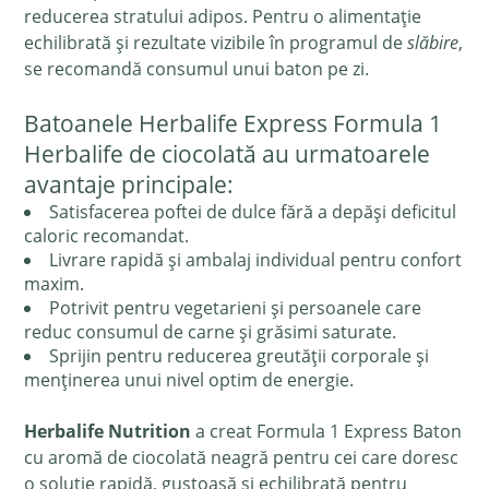
reducerea stratului adipos. Pentru o alimentație
echilibrată și rezultate vizibile în programul de
slăbire
,
se recomandă consumul unui baton pe zi.
Batoanele Herbalife Express Formula 1
Herbalife de ciocolată au urmatoarele
avantaje principale:
Satisfacerea poftei de dulce fără a depăși deficitul
caloric recomandat.
Livrare rapidă și ambalaj individual pentru confort
maxim.
Potrivit pentru vegetarieni și persoanele care
reduc consumul de carne și grăsimi saturate.
Sprijin pentru reducerea greutății corporale și
menținerea unui nivel optim de energie.
Herbalife Nutrition
a creat Formula 1 Express Baton
cu aromă de ciocolată neagră pentru cei care doresc
o soluție rapidă, gustoasă și echilibrată pentru