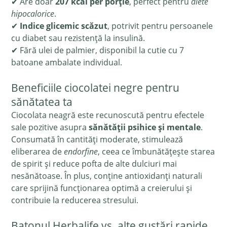
✔ Are doar
207 kcal per porție
, perfect pentru
diete
hipocalorice
.
✔
Indice glicemic scăzut
, potrivit pentru persoanele
cu diabet sau rezistență la insulină.
✔ Fără ulei de palmier, disponibil la cutie cu 7
batoane ambalate individual.
Beneficiile ciocolatei negre pentru
sănătatea ta
Ciocolata neagră este recunoscută pentru efectele
sale pozitive asupra
sănătății psihice și mentale
.
Consumată în cantități moderate, stimulează
eliberarea de
endorfine
, ceea ce îmbunătățește starea
de spirit și reduce pofta de alte dulciuri mai
nesănătoase. În plus, conține antioxidanți naturali
care sprijină funcționarea optimă a creierului și
contribuie la reducerea stresului.
Batonul Herbalife vs. alte gustări rapide