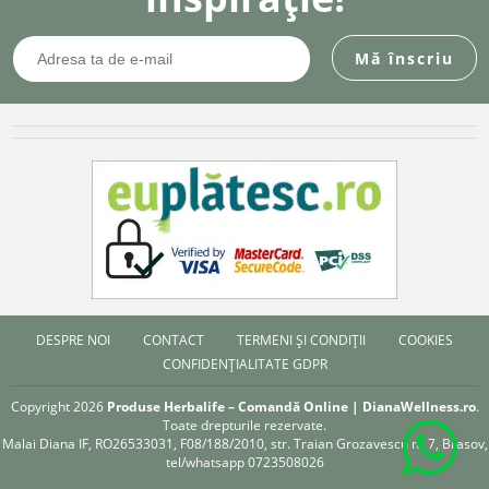
DESPRE NOI
CONTACT
TERMENI ȘI CONDIȚII
COOKIES
CONFIDENȚIALITATE GDPR
Copyright 2026
Produse Herbalife – Comandă Online | DianaWellness.ro
.
Toate drepturile rezervate.
Malai Diana IF, RO26533031, F08/188/2010, str. Traian Grozavescu nr 7, Brasov,
tel/whatsapp 0723508026