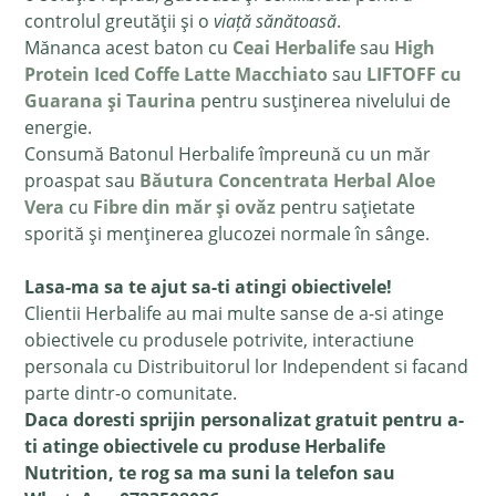
controlul greutății și o
viață sănătoasă
.
Mănanca acest baton cu
Ceai Herbalife
sau
High
Protein Iced Coffe Latte Macchiato
sau
LIFTOFF cu
Guarana și Taurina
pentru susținerea nivelului de
energie.
Consumă Batonul Herbalife împreună cu un măr
proaspat sau
Băutura Concentrata Herbal Aloe
Vera
cu
Fibre din măr și ovăz
pentru sațietate
sporită și menținerea glucozei normale în sânge.
Lasa-ma sa te ajut sa-ti atingi obiectivele!
Clientii Herbalife au mai multe sanse de a-si atinge
obiectivele cu produsele potrivite, interactiune
personala cu Distribuitorul lor Independent si facand
parte dintr-o comunitate.
Daca doresti sprijin personalizat gratuit pentru a-
ti atinge obiectivele cu produse Herbalife
Nutrition, te rog sa ma suni la telefon sau