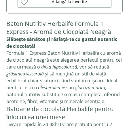
Adaugă la favorite
Baton Nutritiv Herbalife Formula 1
Express - Aromă de Ciocolată Neagră
Slăbește sănătos și răsfață-te cu gustul autentic
de ciocolată!
Formula 1 Express Baton Nutritiv Herbalife cu aromă
de ciocolată neagră este alegerea perfectă pentru cei
care urmează o
dieta hipocalorică
, vor să reducă
grăsimea viscerală
și să mențină un stil de viață
echilibrat chiar și atunci când sunt în mișcare. Ideal
pentru cei cu
colesterolemie
sau
glucoză marită
,
batonul nutritiv substituie o masă completă, oferind
proteine, fibre, vitamine și minerale esențiale.
Batoane de ciocolată Herbalife pentru
înlocuirea unei mese
Livrare rapidă în 24-48h! Lvrare gratuită pentru 2