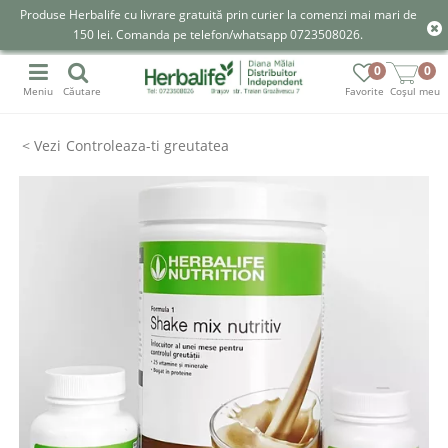
Produse Herbalife cu livrare gratuită prin curier la comenzi mai mari de
150 lei. Comanda pe telefon/whatsapp 0723508026.
0
0
Meniu
Căutare
Favorite
Coșul meu
Controleaza-ti greutatea