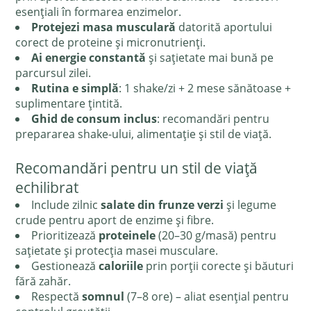
esențiali în formarea enzimelor.
Protejezi masa musculară
datorită aportului
corect de proteine și micronutrienți.
Ai energie constantă
și sațietate mai bună pe
parcursul zilei.
Rutina e simplă
: 1 shake/zi + 2 mese sănătoase +
suplimentare țintită.
Ghid de consum inclus
: recomandări pentru
prepararea shake-ului, alimentație și stil de viață.
Recomandări pentru un stil de viață
echilibrat
Include zilnic
salate din frunze verzi
și legume
crude pentru aport de enzime și fibre.
Prioritizează
proteinele
(20–30 g/masă) pentru
sațietate și protecția masei musculare.
Gestionează
caloriile
prin porții corecte și băuturi
fără zahăr.
Respectă
somnul
(7–8 ore) – aliat esențial pentru