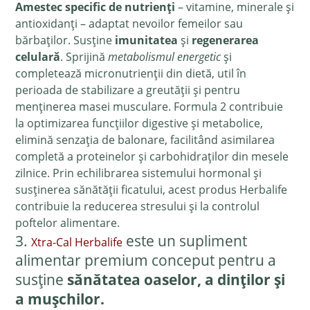
Amestec specific de nutrienți
– vitamine, minerale și
antioxidanți – adaptat nevoilor femeilor sau
bărbaților. Susține
imunitatea
și
regenerarea
celulară
. Sprijină
metabolismul energetic
și
completează micronutrienții din dietă, util în
perioada de stabilizare a greutății și pentru
menținerea masei musculare. Formula 2 contribuie
la optimizarea funcțiilor digestive și metabolice,
elimină senzația de balonare, facilitând asimilarea
completă a proteinelor și carbohidraților din mesele
zilnice. Prin echilibrarea sistemului hormonal și
susținerea sănătății ficatului, acest produs Herbalife
contribuie la reducerea stresului și la controlul
poftelor alimentare.
3.
este un supliment
Xtra-Cal Herbalife
alimentar premium conceput pentru a
susține
sănătatea oaselor, a dinților și
a mușchilor.