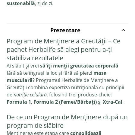
sustenabilă
, zi de zi.
Prezentare
Program de Menținere a Greutății – Ce
pachet Herbalife să alegi pentru a-ți
stabiliza rezultatele
Ai slăbit și vrei
să îți menții greutatea corporală
fără să te îngrași la loc și fără să pierzi
masa
musculară
? Programul Herbalife de Menținere a
Greutății combină expertiza nutrițională cu principii
de
nutriție celulară
, folosind trei produse-cheie:
Formula 1
,
Formula 2 (Femei/Bărbați)
și
Xtra-Cal
.
De ce un Program de Menținere după un
program de slăbire
Menținerea este etapa care
consolidează