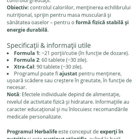
controlul greutății.
Obiectiv:
controlul caloriilor, menținerea echilibrului
nutrițional, sprijin pentru masa musculară și
sănătatea oaselor – pentru o
formă fizică stabilă și
energie durabilă
.
Specificații & informații utile
Formula 1
: ~21 porții/cutie (în funcție de dozare).
Formula 2
: 60 tablete (~30 zile).
Xtra-Cal
: 90 tablete (~30 zile).
Programul poate fi
ajustat
pentru menținere,
ușoară scădere sau creștere în greutate, în funcție de
necesar.
Notă
: Efectele individuale depind de alimentație,
nivelul de activitate fizică și hidratare. Informațiile au
caracter educațional și nu înlocuiesc recomandările
medicale personalizate.
Programul Herbalife
este conceput de
experți în