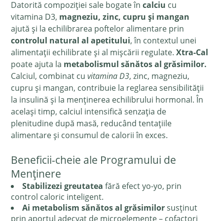
Datorită compoziției sale bogate în
calciu
cu
vitamina D3,
magneziu, zinc, cupru și mangan
ajută și la echilibrarea poftelor alimentare prin
controlul natural al apetitului
, în contextul unei
alimentații echilibrate și al mișcării regulate.
Xtra-Cal
poate ajuta la
metabolismul sănătos al grăsimilor.
Calciul, combinat cu
vitamina D3
, zinc, magneziu,
cupru și mangan, contribuie la reglarea sensibilității
la insulină și la menținerea echilibrului hormonal. În
același timp, calciul intensifică senzația de
plenitudine după masă, reducând tentațiile
alimentare și consumul de calorii în exces.
Beneficii-cheie ale Programului de
Menținere
Stabilizezi greutatea
fără efect yo-yo, prin
control caloric inteligent.
Ai metabolism sănătos al grăsimilor
susținut
prin aportul adecvat de microelemente – cofactori