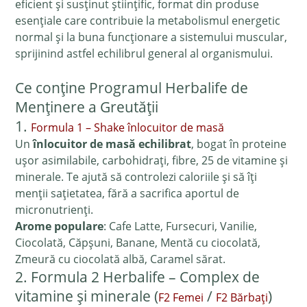
eficient și susținut științific, format din produse
esențiale care contribuie la metabolismul energetic
normal și la buna funcționare a sistemului muscular,
sprijinind astfel echilibrul general al organismului.
Ce conține Programul Herbalife de
Menținere a Greutății
1.
Formula 1 – Shake înlocuitor de masă
Un
înlocuitor de masă echilibrat
, bogat în proteine
ușor asimilabile, carbohidrați, fibre, 25 de vitamine și
minerale. Te ajută să controlezi caloriile și să îți
menții sațietatea, fără a sacrifica aportul de
micronutrienți.
Arome populare
: Cafe Latte, Fursecuri, Vanilie,
Ciocolată, Căpșuni, Banane, Mentă cu ciocolată,
Zmeură cu ciocolată albă, Caramel sărat.
2. Formula 2 Herbalife – Complex de
vitamine și minerale (
/
)
F2 Femei
F2 Bărbați