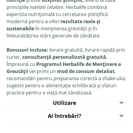
nutriție
și este
susținut științific
, având la bază
principiile
nutriției celulare
. Herbalife combină
expertiza nutrițională cu cercetarea științifică
modernă pentru a oferi
rezultate reale și
sustenabile
în menținerea greutății și în
îmbunătățirea stării generale de sănătate.
Bonusuri incluse:
livrare gratuită, livrare rapidă prin
curier,
consultanță personalizată gratuită.
Împreună cu
Programul Herbalife de Menținere a
Greutății
vei primi un
mod de consum detaliat
,
recomandări pentru prepararea corectă a shake-ului,
sugestii pentru o alimentație echilibrată și sfaturi
practice pentru o viață mai sănătoasă.
Utilizare
Ai întrebări?