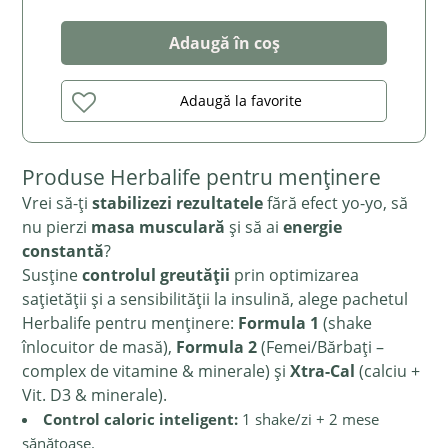
Adaugă în coș
Adaugă la favorite
Produse Herbalife pentru menținere
Vrei să-ți
stabilizezi rezultatele
fără efect yo-yo, să
nu pierzi
masa musculară
și să ai
energie
constantă
?
Susține
controlul greutății
prin optimizarea
sațietății și a sensibilității la insulină, alege pachetul
Herbalife pentru menținere:
Formula 1
(shake
înlocuitor de masă),
Formula 2
(Femei/Bărbați –
complex de vitamine & minerale) și
Xtra-Cal
(calciu +
Vit. D3 & minerale).
Control caloric inteligent:
1 shake/zi + 2 mese
sănătoase.