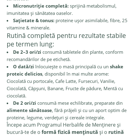
Micronutriție completă:
sprijină metabolismul,
imunitatea și sănătatea oaselor.
Sațietate & tonus:
proteine ușor asimilabile, fibre, 25
vitamine & minerale.
Rutină completă pentru rezultate stabile
pe termen lung:
De 2–3 ori/zi
consumă tabletele din plante, conform
recomandărilor de pe etichetă.
O dată/zi
înlocuiește o masă principală cu un
shake
proteic delicios
, disponibil în mai multe arome:
Ciocolată cu portocale, Cafe Latte, Fursecuri, Vanilie,
Ciocolată, Căpșuni, Banane, Fructe de pădure, Mentă cu
ciocolată.
De 2 ori/zi
consumă mese echilibrate, preparate din
alimente sănătoase
, fără prăjeli și cu un aport optim de
proteine, legume, verdețuri și cereale integrale.
Începe acum Programul Herbalife de Menținere și
bucură-te de o
formă fizică menținută
și o
rutină