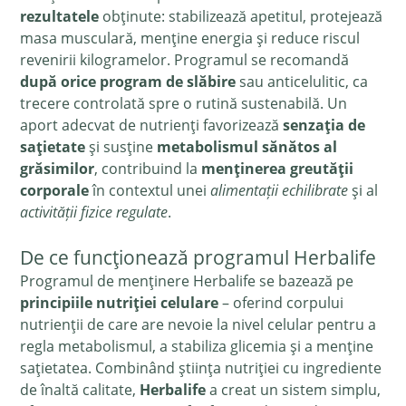
rezultatele
obținute: stabilizează apetitul, protejează
masa musculară, menține energia și reduce riscul
revenirii kilogramelor. Programul se recomandă
după orice program de slăbire
sau anticelulitic, ca
trecere controlată spre o rutină sustenabilă. Un
aport adecvat de nutrienți favorizează
senzația de
sațietate
și susține
metabolismul sănătos al
grăsimilor
, contribuind la
menținerea greutății
corporale
în contextul unei
alimentații echilibrate
și al
activității fizice regulate
.
De ce funcționează programul Herbalife
Programul de menținere Herbalife se bazează pe
principiile nutriției celulare
– oferind corpului
nutrienții de care are nevoie la nivel celular pentru a
regla metabolismul, a stabiliza glicemia și a menține
sațietatea. Combinând știința nutriției cu ingrediente
de înaltă calitate,
Herbalife
a creat un sistem simplu,