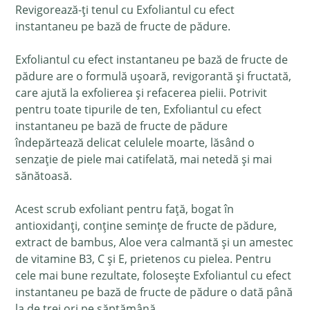
Revigorează-ți tenul cu Exfoliantul cu efect
instantaneu pe bază de fructe de pădure.
Exfoliantul cu efect instantaneu pe bază de fructe de
pădure are o formulă ușoară, revigorantă și fructată,
care ajută la exfolierea și refacerea pielii. Potrivit
pentru toate tipurile de ten, Exfoliantul cu efect
instantaneu pe bază de fructe de pădure
îndepărtează delicat celulele moarte, lăsând o
senzație de piele mai catifelată, mai netedă și mai
sănătoasă.
Acest scrub exfoliant pentru față, bogat în
antioxidanți, conține semințe de fructe de pădure,
extract de bambus, Aloe vera calmantă și un amestec
de vitamine B3, C și E, prietenos cu pielea. Pentru
cele mai bune rezultate, folosește Exfoliantul cu efect
instantaneu pe bază de fructe de pădure o dată până
la de trei ori pe săptămână.