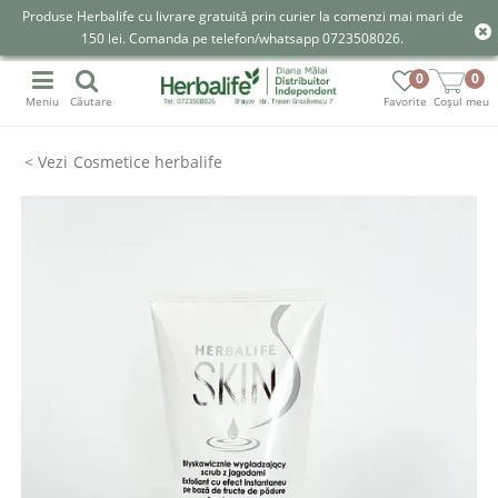
Produse Herbalife cu livrare gratuită prin curier la comenzi mai mari de
150 lei. Comanda pe telefon/whatsapp 0723508026.
0
0
Meniu
Căutare
Favorite
Coșul meu
Cosmetice herbalife