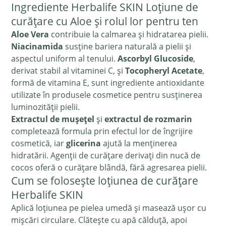
Ingrediente Herbalife SKIN Loțiune de
curățare cu Aloe și rolul lor pentru ten
Aloe Vera
contribuie la calmarea și hidratarea pielii.
Niacinamida
susține bariera naturală a pielii și
aspectul uniform al tenului.
Ascorbyl Glucoside
,
derivat stabil al vitaminei C, și
Tocopheryl Acetate
,
formă de vitamina E, sunt ingrediente antioxidante
utilizate în produsele cosmetice pentru susținerea
luminozității pielii.
Extractul de mușețel
și
extractul de rozmarin
completează formula prin efectul lor de îngrijire
cosmetică, iar
glicerina
ajută la menținerea
hidratării. Agenții de curățare derivați din nucă de
cocos oferă o curățare blândă, fără agresarea pielii.
Cum se folosește loțiunea de curățare
Herbalife SKIN
Aplică loțiunea pe pielea umedă și masează ușor cu
mișcări circulare. Clătește cu apă călduță, apoi