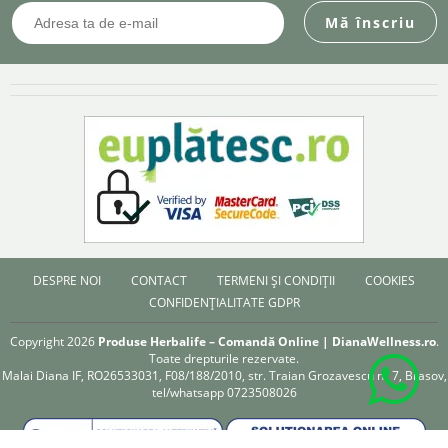
DESPRE NOI
CONTACT
TERMENI ȘI CONDIȚII
COOKIES
CONFIDENȚIALITATE GDPR
Copyright 2026
Produse Herbalife – Comandă Online | DianaWellness.ro
.
Toate drepturile rezervate.
Malai Diana IF, RO26533031, F08/188/2010, str. Traian Grozavescu nr 7, Brasov,
tel/whatsapp 0723508026