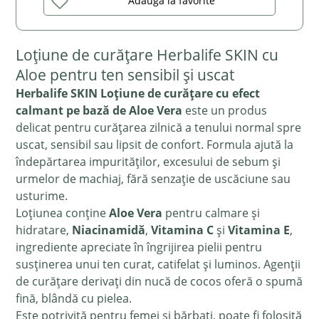
Adaugă la favorite
Loțiune de curățare Herbalife SKIN cu
Aloe pentru ten sensibil și uscat
Herbalife SKIN Loțiune de curățare cu efect
calmant pe bază de Aloe Vera
este un produs
delicat pentru curățarea zilnică a tenului normal spre
uscat, sensibil sau lipsit de confort. Formula ajută la
îndepărtarea impurităților, excesului de sebum și
urmelor de machiaj, fără senzație de uscăciune sau
usturime.
Loțiunea conține
Aloe Vera
pentru calmare și
hidratare,
Niacinamidă
,
Vitamina C
și
Vitamina E
,
ingrediente apreciate în îngrijirea pielii pentru
susținerea unui ten curat, catifelat și luminos. Agenții
de curățare derivați din nucă de cocos oferă o spumă
fină, blândă cu pielea.
Este potrivită pentru femei și bărbați, poate fi folosită