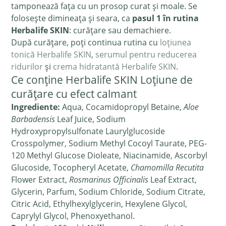
tamponează fața cu un prosop curat și moale. Se
folosește dimineața și seara, ca
pasul 1 în rutina
Herbalife SKIN
: curățare sau demachiere.
După curățare, poți continua rutina cu
loțiunea
tonică Herbalife SKIN
,
serumul pentru reducerea
ridurilor
și
crema hidratantă Herbalife SKIN
.
Ce conține Herbalife SKIN Loțiune de
curățare cu efect calmant
Ingrediente:
Aqua, Cocamidopropyl Betaine,
Aloe
Barbadensis
Leaf Juice, Sodium
Hydroxypropylsulfonate Laurylglucoside
Crosspolymer, Sodium Methyl Cocoyl Taurate, PEG-
120 Methyl Glucose Dioleate, Niacinamide, Ascorbyl
Glucoside, Tocopheryl Acetate,
Chamomilla Recutita
Flower Extract,
Rosmarinus Officinalis
Leaf Extract,
Glycerin, Parfum, Sodium Chloride, Sodium Citrate,
Citric Acid, Ethylhexylglycerin, Hexylene Glycol,
Caprylyl Glycol, Phenoxyethanol.