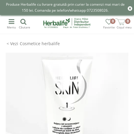
Produse Herbalife cu livrare gratuită prin curier la comenzi mai mari de
150 lei. Comanda pe telefon/whatsapp 0723508026.
0
0
Meniu
Căutare
Favorite
Coșul meu
Cosmetice herbalife