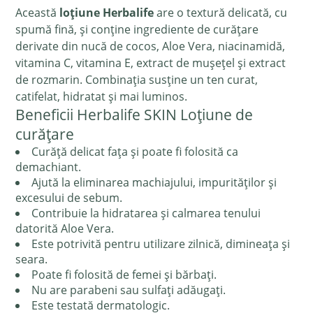
Această
loțiune Herbalife
are o textură delicată, cu
spumă fină, și conține ingrediente de curățare
derivate din nucă de cocos, Aloe Vera, niacinamidă,
vitamina C, vitamina E, extract de mușețel și extract
de rozmarin. Combinația susține un ten curat,
catifelat, hidratat și mai luminos.
Beneficii Herbalife SKIN Loțiune de
curățare
Curăță delicat fața și poate fi folosită ca
demachiant.
Ajută la eliminarea machiajului, impurităților și
excesului de sebum.
Contribuie la hidratarea și calmarea tenului
datorită Aloe Vera.
Este potrivită pentru utilizare zilnică, dimineața și
seara.
Poate fi folosită de femei și bărbați.
Nu are parabeni sau sulfați adăugați.
Este testată dermatologic.