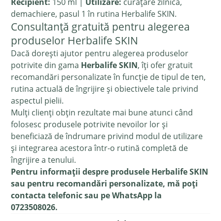
Recipient:
150 ml |
Utilizare:
curățare zilnică,
demachiere, pasul 1 în rutina Herbalife SKIN.
Consultanță gratuită pentru alegerea
produselor Herbalife SKIN
Dacă dorești ajutor pentru alegerea produselor
potrivite din gama
Herbalife SKIN
, îți ofer gratuit
recomandări personalizate în funcție de tipul de ten,
rutina actuală de îngrijire și obiectivele tale privind
aspectul pielii.
Mulți clienți obțin rezultate mai bune atunci când
folosesc produsele potrivite nevoilor lor și
beneficiază de îndrumare privind modul de utilizare
și integrarea acestora într-o rutină completă de
îngrijire a tenului.
Pentru informații despre produsele Herbalife SKIN
sau pentru recomandări personalizate, mă poți
contacta telefonic sau pe WhatsApp la
0723508026.