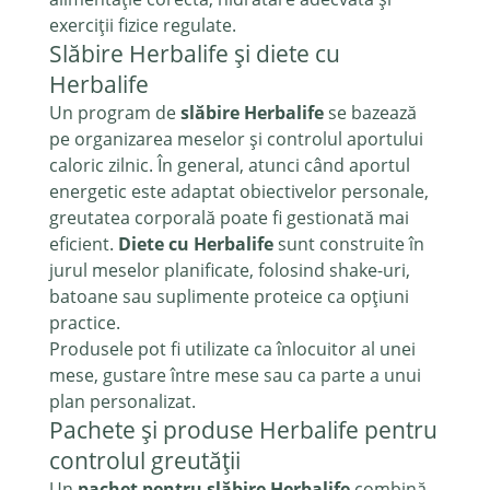
exerciții fizice regulate.
Slăbire Herbalife și diete cu
Herbalife
Un program de
slăbire Herbalife
se bazează
pe organizarea meselor și controlul aportului
caloric zilnic. În general, atunci când aportul
energetic este adaptat obiectivelor personale,
greutatea corporală poate fi gestionată mai
eficient.
Diete cu Herbalife
sunt construite în
jurul meselor planificate, folosind shake-uri,
batoane sau suplimente proteice ca opțiuni
practice.
Produsele pot fi utilizate ca înlocuitor al unei
mese, gustare între mese sau ca parte a unui
plan personalizat.
Pachete și produse Herbalife pentru
controlul greutății
Un
pachet pentru slăbire Herbalife
combină