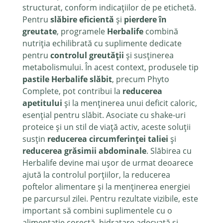
structurat, conform indicațiilor de pe etichetă.
Pentru
slăbire eficientă
și
pierdere în
greutate
, programele
Herbalife
combină
nutriția echilibrată cu suplimente dedicate
pentru
controlul greutății
și susținerea
metabolismului. În acest context, produsele tip
pastile Herbalife slăbit
, precum Phyto
Complete, pot contribui la
reducerea
apetitului
și la menținerea unui deficit caloric,
esențial pentru slăbit. Asociate cu shake-uri
proteice și un stil de viață activ, aceste soluții
susțin
reducerea circumferinței taliei
și
reducerea grăsimii abdominale
. Slăbirea cu
Herbalife devine mai ușor de urmat deoarece
ajută la controlul porțiilor, la reducerea
poftelor alimentare și la menținerea energiei
pe parcursul zilei. Pentru rezultate vizibile, este
important să combini suplimentele cu o
alimentație corectă, hidratare adecvată și