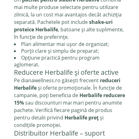
mai multe produse selectate pentru utilizare
zilnică, la un cost mai avantajos decât achiziția
separată. Pachetele pot include
shake-uri
proteice Herbalife
, batoane și alte suplimente,
în funcție de preferințe.
Plan alimentar mai ușor de organizat;
Porții clare și simplu de preparat;
Opțiune practică pentru program
aglomerat.
Reducere Herbalife și oferte active
Pe dianawellness.ro găsești frecvent
reduceri
Herbalife
și oferte promoționale. În funcție de
campanie, poți beneficia de
Herbalife reducere
15%
sau discounturi mai mari pentru anumite
pachete. Verifică fiecare pagină de produs
pentru detalii privind
Herbalife preț
și
condițiile promoției.
Distribuitor Herbalife – suport