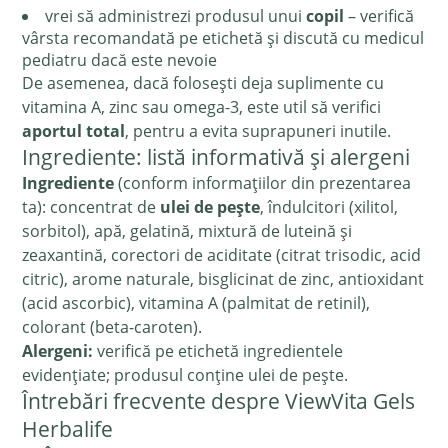
vrei să administrezi produsul unui
copil
– verifică
vârsta recomandată pe etichetă și discută cu medicul
pediatru dacă este nevoie
De asemenea, dacă folosești deja suplimente cu
vitamina A, zinc sau omega-3, este util să verifici
aportul total
, pentru a evita suprapuneri inutile.
Ingrediente: listă informativă și alergeni
Ingrediente
(conform informațiilor din prezentarea
ta): concentrat de
ulei de pește
, îndulcitori (xilitol,
sorbitol), apă, gelatină, mixtură de luteină și
zeaxantină, corectori de aciditate (citrat trisodic, acid
citric), arome naturale, bisglicinat de zinc, antioxidant
(acid ascorbic), vitamina A (palmitat de retinil),
colorant (beta-caroten).
Alergeni:
verifică pe etichetă ingredientele
evidențiate; produsul conține ulei de pește.
Întrebări frecvente despre ViewVita Gels
Herbalife