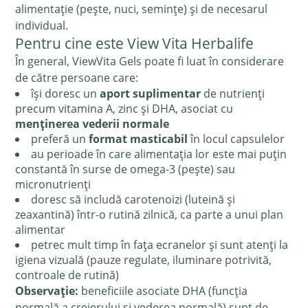
alimentație (pește, nuci, semințe) și de necesarul
individual.
Pentru cine este View Vita Herbalife
În general, ViewVita Gels poate fi luat în considerare
de către persoane care:
își doresc un
aport suplimentar
de nutrienți
precum vitamina A, zinc și DHA, asociat cu
menținerea vederii normale
preferă un
format masticabil
în locul capsulelor
au perioade în care alimentația lor este mai puțin
constantă în surse de omega-3 (pește) sau
micronutrienți
doresc să includă carotenoizi (luteină și
zeaxantină) într-o rutină zilnică, ca parte a unui plan
alimentar
petrec mult timp în fața ecranelor și sunt atenți la
igiena vizuală (pauze regulate, iluminare potrivită,
controale de rutină)
Observație:
beneficiile asociate DHA (funcția
normală a creierului și vederea normală) sunt de