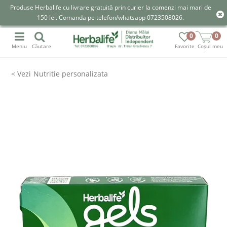
Produse Herbalife cu livrare gratuită prin curier la comenzi mai mari de
150 lei. Comanda pe telefon/whatsapp 0723508026.
0
0
Meniu
Căutare
Favorite
Coșul meu
Nutritie personalizata