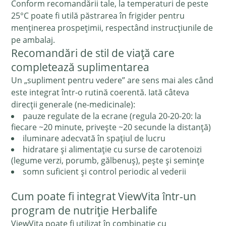
Conform recomandării tale, la temperaturi de peste
25°C poate fi utilă păstrarea în frigider pentru
menținerea prospețimii, respectând instrucțiunile de
pe ambalaj.
Recomandări de stil de viață care
completează suplimentarea
Un „supliment pentru vedere” are sens mai ales când
este integrat într-o rutină coerentă. Iată câteva
direcții generale (ne-medicinale):
pauze regulate de la ecrane (regula 20-20-20: la
fiecare ~20 minute, privește ~20 secunde la distanță)
iluminare adecvată în spațiul de lucru
hidratare și alimentație cu surse de carotenoizi
(legume verzi, porumb, gălbenuș), pește și semințe
somn suficient și control periodic al vederii
Cum poate fi integrat ViewVita într-un
program de nutriție Herbalife
ViewVita poate fi utilizat în combinație cu