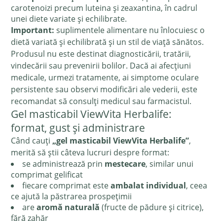
carotenoizi precum luteina și zeaxantina, în cadrul
unei diete variate și echilibrate.
Important:
suplimentele alimentare nu înlocuiesc o
dietă variată și echilibrată și un stil de viață sănătos.
Produsul nu este destinat diagnosticării, tratării,
vindecării sau prevenirii bolilor. Dacă ai afecțiuni
medicale, urmezi tratamente, ai simptome oculare
persistente sau observi modificări ale vederii, este
recomandat să consulți medicul sau farmacistul.
Gel masticabil ViewVita Herbalife:
format, gust și administrare
Când cauți
„gel masticabil ViewVita Herbalife”
,
merită să știi câteva lucruri despre format:
se administrează prin
mestecare
, similar unui
comprimat gelificat
fiecare comprimat este
ambalat individual
, ceea
ce ajută la păstrarea prospețimii
are
aromă naturală
(fructe de pădure și citrice),
fără zahăr