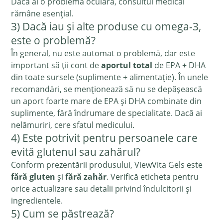
Dacă ai o problemă oculară, consultul medical
rămâne esențial.
3) Dacă iau și alte produse cu omega-3,
este o problemă?
În general, nu este automat o problemă, dar este
important să ții cont de
aportul total
de EPA + DHA
din toate sursele (suplimente + alimentație). În unele
recomandări, se menționează să nu se depășească
un aport foarte mare de EPA și DHA combinate din
suplimente, fără îndrumare de specialitate. Dacă ai
nelămuriri, cere sfatul medicului.
4) Este potrivit pentru persoanele care
evită glutenul sau zahărul?
Conform prezentării produsului, ViewVita Gels este
fără gluten
și
fără zahăr
. Verifică eticheta pentru
orice actualizare sau detalii privind îndulcitorii și
ingredientele.
5) Cum se păstrează?