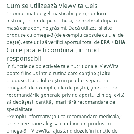
Cum se utilizează ViewVita Gels
1 comprimat de gel masticabil pe zi, conform
instrucțiunilor de pe etichetă, de preferat după o
masă care conține grăsimi. Dacă utilizezi și alte
produse cu omega-3 (de exemplu capsule cu ulei de
pește), este util să verifici aportul total de
EPA + DHA
.
Cu ce poate fi combinat, în mod
responsabil
În funcție de obiectivele tale nutriționale, ViewVita
poate fi inclus într-o rutină care conține și alte
produse. Dacă folosești un produs separat cu
omega-3 (de exemplu, ulei de pește), ține cont de
recomandările generale privind aportul zilnic și evită
să depășești cantități mari fără recomandare de
specialitate.
Exemplu informativ (nu ca recomandare medicală):
unele persoane aleg să combine un produs cu
omega-3 + ViewVita, ajustând dozele în funcție de