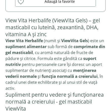
Adaugă la favorite
View Vita Herbalife (ViewVita Gels) – gel
masticabil cu luteină, zeaxantină, DHA,
vitamina A și zinc
View Vita Herbalife
(numit și
ViewVita Gels
) este un
supliment alimentar
sub formă de
comprimate din
gel masticabil
, cu aromă naturală de fructe de
pădure și citrice. Formula este gândită ca
suport
nutritiv
pentru persoanele care își doresc un aport
suplimentar de nutrienți asociați cu
menținerea
vederii normale
și
funcția normală a creierului
, în
cadrul unei diete echilibrate și al unui stil de viață
activ.
Supliment pentru vedere și funcționarea
normală a creierului - gel masticabil
ViewVita