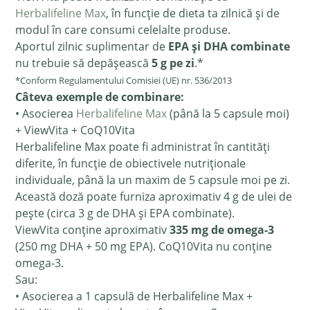
Herbalifeline Max
, în funcție de dieta ta zilnică și de
modul în care consumi celelalte produse.
Aportul zilnic suplimentar de
EPA și DHA combinate
nu trebuie să depășească
5 g pe zi
.*
*Conform Regulamentului Comisiei (UE) nr. 536/2013
Câteva exemple de combinare:
• Asocierea
Herbalifeline Max
(până la 5 capsule moi)
+ ViewVita + CoQ10Vita
Herbalifeline Max poate fi administrat în cantități
diferite, în funcție de obiectivele nutriționale
individuale, până la un maxim de 5 capsule moi pe zi.
Această doză poate furniza aproximativ 4 g de ulei de
pește (circa 3 g de DHA și EPA combinate).
ViewVita conține aproximativ
335 mg de omega-3
(250 mg DHA + 50 mg EPA). CoQ10Vita nu conține
omega-3.
Sau:
• Asocierea a 1 capsulă de Herbalifeline Max +