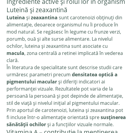
Ingrediente active și rolul lor în organism
Luteină și zeaxantină
Luteina
și
zeaxantina
sunt carotenoizi obținuți din
alimentație, deoarece organismul nu îi produce în
mod natural. Se regăsesc în legume cu frunze verzi,
porumb, ouă și alte surse alimentare. La nivelul
ochilor, luteina și zeaxantina sunt asociate cu
macula
, zona centrală a retinei implicată în vederea
clară.
În literatura de specialitate sunt descrise studii care
urmăresc parametri precum
densitatea optică a
pigmentului macular
și diferiți indicatori ai
performanței vizuale. Rezultatele pot varia de la
persoană la persoană și pot depinde de alimentație,
stil de viață și nivelul inițial al pigmentului macular.
Prin aportul de carotenoizi, luteina și zeaxantina pot
fi incluse într-o alimentație orientată spre
susținerea
sănătății ochilor
și a funcțiilor vizuale normale.
Vitamina A – contribuție la menținerea