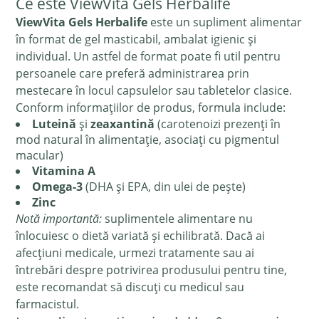
Ce este ViewVita Gels Herbalife
ViewVita Gels Herbalife
este un supliment alimentar
în format de gel masticabil, ambalat igienic și
individual. Un astfel de format poate fi util pentru
persoanele care preferă administrarea prin
mestecare în locul capsulelor sau tabletelor clasice.
Conform informațiilor de produs, formula include:
Luteină
și
zeaxantină
(carotenoizi prezenți în
mod natural în alimentație, asociați cu pigmentul
macular)
Vitamina A
Omega-3
(DHA și EPA, din ulei de pește)
Zinc
Notă importantă:
suplimentele alimentare nu
înlocuiesc o dietă variată și echilibrată. Dacă ai
afecțiuni medicale, urmezi tratamente sau ai
întrebări despre potrivirea produsului pentru tine,
este recomandat să discuți cu medicul sau
farmacistul.