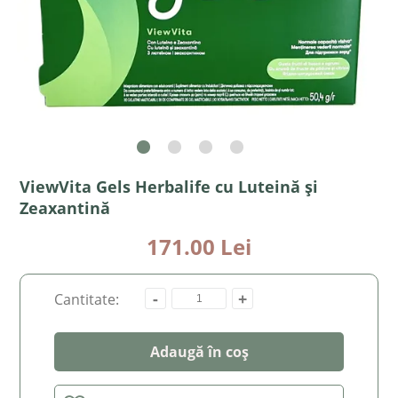
ViewVita Gels Herbalife cu Luteină și
Zeaxantină
171.00 Lei
-
+
Cantitate:
Adaugă în coș