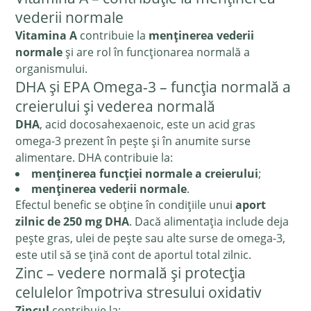
vederii normale
Vitamina A
contribuie la
menținerea vederii
normale
și are rol în funcționarea normală a
organismului.
DHA și EPA Omega-3 – funcția normală a
creierului și vederea normală
DHA
, acid docosahexaenoic, este un acid gras
omega-3 prezent în pește și în anumite surse
alimentare. DHA contribuie la:
menținerea funcției normale a creierului
;
menținerea vederii normale
.
Efectul benefic se obține în condițiile unui
aport
zilnic de 250 mg DHA
. Dacă alimentația include deja
pește gras, ulei de pește sau alte surse de omega-3,
este util să se țină cont de aportul total zilnic.
Zinc – vedere normală și protecția
celulelor împotriva stresului oxidativ
Zincul
contribuie la: