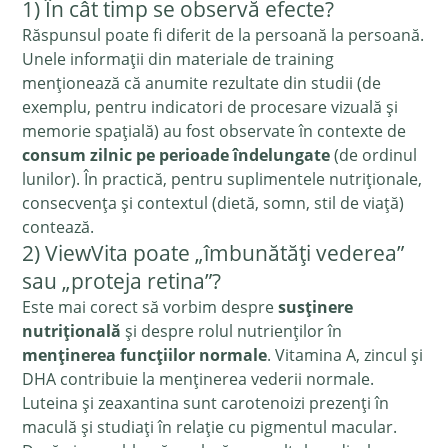
1) În cât timp se observă efecte?
Răspunsul poate fi diferit de la persoană la persoană.
Unele informații din materiale de training
menționează că anumite rezultate din studii (de
exemplu, pentru indicatori de procesare vizuală și
memorie spațială) au fost observate în contexte de
consum zilnic pe perioade îndelungate
(de ordinul
lunilor). În practică, pentru suplimentele nutriționale,
consecvența și contextul (dietă, somn, stil de viață)
contează.
2) ViewVita poate „îmbunătăți vederea”
sau „proteja retina”?
Este mai corect să vorbim despre
susținere
nutrițională
și despre rolul nutrienților în
menținerea funcțiilor normale
. Vitamina A, zincul și
DHA contribuie la menținerea vederii normale.
Luteina și zeaxantina sunt carotenoizi prezenți în
maculă și studiați în relație cu pigmentul macular.