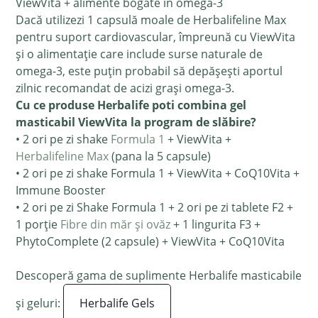
ViewVita + alimente bogate în omega-3
Dacă utilizezi 1 capsulă moale de Herbalifeline Max
pentru suport cardiovascular, împreună cu ViewVita
și o alimentație care include surse naturale de
omega-3, este puțin probabil să depășești aportul
zilnic recomandat de acizi grași omega-3.
Cu ce produse Herbalife poti combina gel
masticabil ViewVita la program de slăbire?
• 2 ori pe zi shake
Formula 1
+ ViewVita +
Herbalifeline Max
(pana la 5 capsule)
• 2 ori pe zi shake Formula 1 + ViewVita + CoQ10Vita +
Immune Booster
• 2 ori pe zi Shake Formula 1 + 2 ori pe zi tablete F2 +
1 porție
Fibre din măr și ovăz
+ 1 lingurita F3 +
PhytoComplete (2 capsule) + ViewVita + CoQ10Vita
Descoperă gama de suplimente Herbalife masticabile
și geluri:
Herbalife Gels