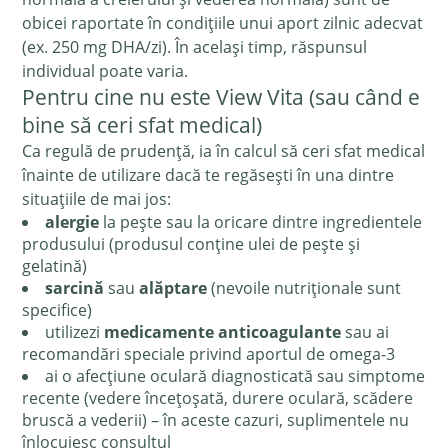
obicei raportate în condițiile unui aport zilnic adecvat
(ex. 250 mg DHA/zi). În același timp, răspunsul
individual poate varia.
Pentru cine nu este View Vita (sau când e
bine să ceri sfat medical)
Ca regulă de prudență, ia în calcul să ceri sfat medical
înainte de utilizare dacă te regăsești în una dintre
situațiile de mai jos:
alergie
la pește sau la oricare dintre ingredientele
produsului (produsul conține ulei de pește și
gelatină)
sarcină
sau
alăptare
(nevoile nutriționale sunt
specifice)
utilizezi
medicamente anticoagulante
sau ai
recomandări speciale privind aportul de omega-3
ai o afecțiune oculară diagnosticată sau simptome
recente (vedere încețoșată, durere oculară, scădere
bruscă a vederii) – în aceste cazuri, suplimentele nu
înlocuiesc consultul