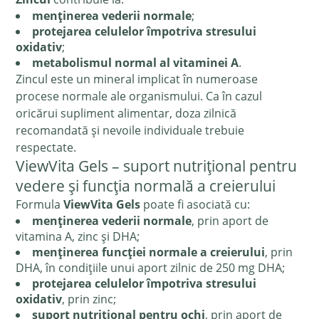
menținerea vederii normale
;
protejarea celulelor împotriva stresului
oxidativ
;
metabolismul normal al vitaminei A
.
Zincul este un mineral implicat în numeroase
procese normale ale organismului. Ca în cazul
oricărui supliment alimentar, doza zilnică
recomandată și nevoile individuale trebuie
respectate.
ViewVita Gels – suport nutrițional pentru
vedere și funcția normală a creierului
Formula
ViewVita Gels
poate fi asociată cu:
menținerea vederii normale
, prin aport de
vitamina A, zinc și DHA;
menținerea funcției normale a creierului
, prin
DHA, în condițiile unui aport zilnic de 250 mg DHA;
protejarea celulelor împotriva stresului
oxidativ
, prin zinc;
suport nutrițional pentru ochi
, prin aport de