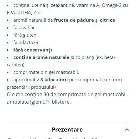
conține luteină și zeaxantină, vitamina A, Omega-3 cu
EPA si DHA, Zinc
aromă naturală de
fructe de pădure
și
citrice
fără zahăr
fără gluten
fără lactoză
fără conservanți
conține arome naturale
și coloranți (ex. beta-
caroten)
comprimate din gel masticabil.
aproximativ
8 kilocalorii
per comprimat (conform
prezentării produsului)
O cutie conține 30 de comprimate de gel masticabil,
ambalate igienic în blistere.
Prezentare