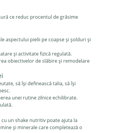
ăsură ce reduc procentul de grăsime
spectului pielii pe coapse și șolduri și
are și activitate fizică regulată.
rea obiectivelor de slăbire și remodelare
ei
te, să își definească talia, să își
besc.
rea unei rutine zilnice echilibrate.
ulată.
cu un shake nutritiv poate ajuta la
itamine și minerale care completează o