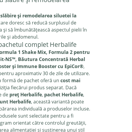
lăbire și remodelarea siluetei la
care doresc să reducă surplusul de
ia și să îmbunătățească aspectul pielii în
ile și abdomenul.
pachetul complet Herbalife
 Formula 1 Shake Mix, Formula 2 pentru
iit-NS™, Băutura Concentrată Herbal
ooster și Immune Booster cu EpiCor®
,
ntru aproximativ 30 de zile de utilizare.
b formă de pachet oferă un
cost mai
ziția fiecărui produs separat. Dacă
te de
preț Herbalife
,
pachet Herbalife
,
unt Herbalife
, această variantă poate
ărarea individuală a produselor incluse.
odusele sunt selectate pentru a fi
gram orientat către controlul greutății,
rea alimentației și susținerea unui stil