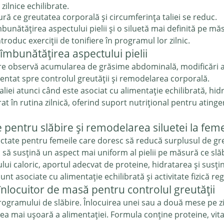
 zilnice echilibrate.
ă ce greutatea corporală și circumferința taliei se reduc.
unătățirea aspectului pielii și o siluetă mai definită pe m
troduc exerciții de tonifiere în programul lor zilnic.
 îmbunătățirea aspectului pielii
 observă acumularea de grăsime abdominală, modificări ale a
ientat spre controlul greutății și remodelarea corporală.
iei atunci când este asociat cu alimentație echilibrată, hidrat
t în rutina zilnică, oferind suport nutrițional pentru atinge
pentru slăbire și remodelarea siluetei la fem
tate pentru femeile care doresc să reducă surplusul de greuta
 să susțină un aspect mai uniform al pielii pe măsură ce slă
 caloric, aportul adecvat de proteine, hidratarea și susține
t asociate cu alimentație echilibrată și activitate fizică reg
înlocuitor de masă pentru controlul greutății
ogramului de slăbire. Înlocuirea unei sau a două mese pe zi 
zarea mai ușoară a alimentației. Formula conține proteine, v