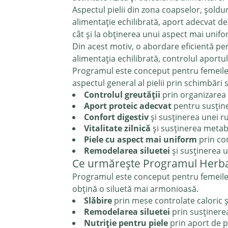
Aspectul pielii din zona coapselor, șold
alimentație echilibrată, aport adecvat de p
cât și la obținerea unui aspect mai uniform
Din acest motiv, o abordare eficientă p
alimentația echilibrată, controlul aportul
Programul este conceput pentru femeile c
aspectul general al pielii prin schimbări s
Controlul greutății
prin organizarea 
Aport proteic adecvat
pentru susține
Confort digestiv
și susținerea unei ru
Vitalitate zilnică
și susținerea metab
Piele cu aspect mai uniform
prin comb
Remodelarea siluetei
și susținerea u
Ce urmărește Programul Herbali
Programul este conceput pentru femeile c
obțină o siluetă mai armonioasă.
Slăbire
prin mese controlate caloric și
Remodelarea siluetei
prin susținere
Nutriție pentru piele
prin aport de p