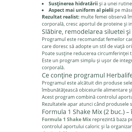
Susținerea hidratării
și a unei rutine
Aspect mai uniform al pielii
pe măsur
Rezultat realist:
multe femei observă îmb
corporală, cresc aportul de proteine și in
Slăbire, remodelarea siluetei și
Programul este recomandat femeilor care
care doresc să adopte un stil de viață or
Poate susține reducerea circumferinței tal
Este un program simplu și ușor de integra
corporală.
Ce conține programul Herbalife 
Programul este alcătuit din produse selec
îmbunătățească obiceiurile alimentare și
Acest program combină controlul aportului
Rezultatele apar atunci când produsele sun
Formula 1 Shake Mix (2 buc.) – 
Formula 1 Shake Mix
reprezintă baza pr
controlul aportului caloric și la organi