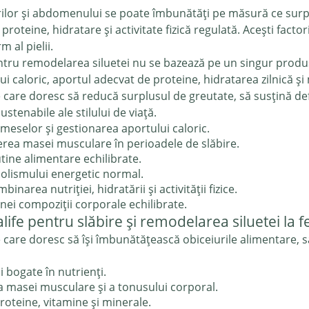
urilor și abdomenului se poate îmbunătăți pe măsură ce surp
roteine, hidratare și activitate fizică regulată. Acești facto
 al pielii.
entru remodelarea siluetei nu se bazează pe un singur prod
ui caloric, aportul adecvat de proteine, hidratarea zilnică și
are doresc să reducă surplusul de greutate, să susțină defi
ustenabile ale stilului de viață.
meselor și gestionarea aportului caloric.
rea masei musculare în perioadele de slăbire.
tine alimentare echilibrate.
olismului energetic normal.
inarea nutriției, hidratării și activității fizice.
nei compoziții corporale echilibrate.
fe pentru slăbire și remodelarea siluetei la 
are doresc să își îmbunătățească obiceiurile alimentare, s
 bogate în nutrienți.
a masei musculare și a tonusului corporal.
roteine, vitamine și minerale.