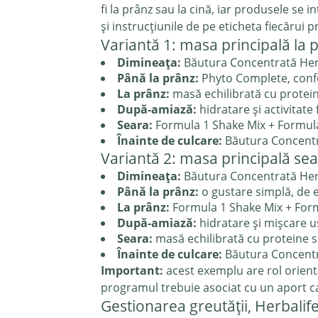
fi la prânz sau la cină, iar produsele se 
și instrucțiunile de pe eticheta fiecărui 
Variantă 1: masa principală la 
Dimineața:
Băutura Concentrată Herb
Până la prânz:
Phyto Complete, confor
La prânz:
masă echilibrată cu protei
După-amiază:
hidratare și activitate
Seara:
Formula 1 Shake Mix + Formula
Înainte de culcare:
Băutura Concentra
Variantă 2: masa principală se
Dimineața:
Băutura Concentrată Herb
Până la prânz:
o gustare simplă, de 
La prânz:
Formula 1 Shake Mix + For
După-amiază:
hidratare și mișcare u
Seara:
masă echilibrată cu proteine s
Înainte de culcare:
Băutura Concentra
Important:
acest exemplu are rol orient
programul trebuie asociat cu un aport calor
Gestionarea greutății, Herbalife 