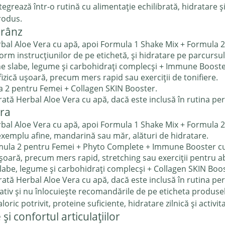
integrează într-o rutină cu alimentație echilibrată, hidratar
produs.
prânz
al Aloe Vera cu apă, apoi Formula 1 Shake Mix + Formula 
m instrucțiunilor de pe etichetă, și hidratare pe parcursul 
ne slabe, legume și carbohidrați complecși + Immune Boost
 fizică ușoară, precum mers rapid sau exerciții de tonifiere.
 2 pentru Femei + Collagen SKIN Booster.
tă Herbal Aloe Vera cu apă, dacă este inclusă în rutina per
ara
al Aloe Vera cu apă, apoi Formula 1 Shake Mix + Formula 
exemplu afine, mandarină sau măr, alături de hidratare.
mula 2 pentru Femei + Phyto Complete + Immune Booster c
șoară, precum mers rapid, stretching sau exerciții pentru a
labe, legume și carbohidrați complecși + Collagen SKIN Boos
tă Herbal Aloe Vera cu apă, dacă este inclusă în rutina per
ativ și nu înlocuiește recomandările de pe eticheta produsel
ic potrivit, proteine suficiente, hidratare zilnică și activita
și confortul articulațiilor