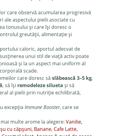
ilor care observă acumularea progresivă
i ale aspectului pielii asociate cu
a tonusului și care își doresc o
ntrolul greutății, alimentație și
portului caloric, aportul adecvat de
 susținerea unui stil de viață activ poate
onioasă și la un aspect mai uniform al
 corporală scade.
emeilor care doresc să
slăbească 3–5 kg
,
tă
, să își
remodeleze silueta
și să
 al pielii prin nutriție echilibrată,
cu excepția
Immune Booster
, care se
n mai multe arome la alegere:
Vanilie,
șu cu căpșuni, Banane, Cafe Latte,