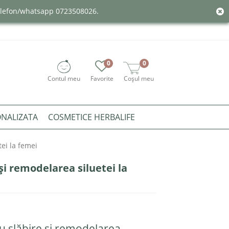
telefon/whatsapp 0723508026.
0
0
Contul meu
Favorite
Coșul meu
ONALIZATA
COSMETICE HERBALIFE
ei la femei
și remodelarea siluetei la
u slăbire și remodelarea