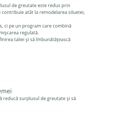
lusul de greutate este redus prin
ri contribuie atât la remodelarea siluetei,
us, ci pe un program care combină
 mișcarea regulată.
nirea taliei și să îmbunătățească
femei
ă reducă surplusul de greutate și să