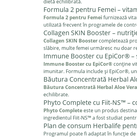
dietă echilibrată.
Formula 2 pentru Femei – vitami
Formula 2 pentru Femei
furnizează vita
utilizată frecvent în programele de contr
Collagen SKIN Booster – nutriți
Collagen SKIN Booster
completează progr
slăbire, multe femei urmăresc nu doar re
Immune Booster cu EpiCor® – s
Immune Booster cu EpiCor®
conține vi
imunitar. Formula include și EpiCor®, un
Băutura Concentrată Herbal Aloe
Băutura Concentrată Herbal Aloe Ver
echilibrate.
Phyto Complete cu Fiit-NS™ – con
Phyto Complete
este un produs destinat c
ingredientul Fiit-NS™ a fost studiat pentr
Plan de consum Herbalife pentru
Programul poate fi adaptat în funcție de 