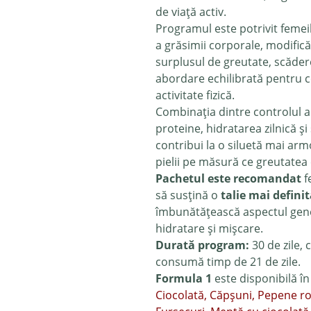
de viață activ.
Programul este potrivit feme
a grăsimii corporale, modificăr
surplusul de greutate, scădere
abordare echilibrată pentru co
activitate fizică.
Combinația dintre controlul a
proteine, hidratarea zilnică și
contribui la o siluetă mai arm
pielii pe măsură ce greutatea
Pachetul este recomandat
f
să susțină o
talie mai defini
îmbunătățească aspectul general
hidratare și mișcare.
Durată program:
30 de zile, 
consumă timp de 21 de zile.
Formula 1
este disponibilă î
Ciocolată, Căpșuni, Pepene ro