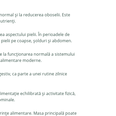
normal și la reducerea oboselii. Este
utrienți.
 aspectului pielii. În perioadele de
pielii pe coapse, șolduri și abdomen.
uie la funcționarea normală a sistemului
le alimentare moderne.
estiv, ca parte a unei rutine zilnice
entație echilibrată și activitate fizică,
ominale.
ferințe alimentare. Masa principală poate