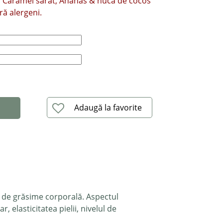
ă, Caramel sărat, Ananas & nucă de cocos
ră alergeni.
Adaugă la favorite
a de grăsime corporală. Aspectul
 elasticitatea pielii, nivelul de