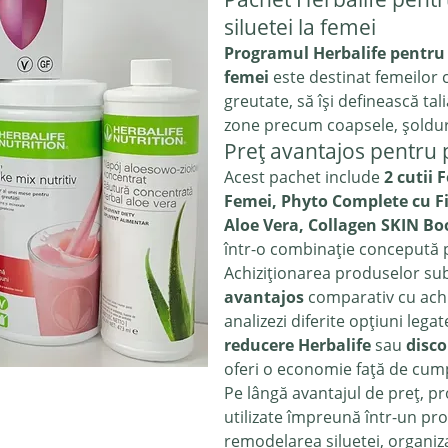
siluetei la femei
Programul Herbalife pentru s
femei
este destinat femeilor 
greutate, să își definească tal
zone precum coapsele, șoldur
Preț avantajos pentru 
Acest pachet include
2 cutii
Femei, Phyto Complete cu F
Aloe Vera, Collagen SKIN B
într-o combinație concepută pe
Achiziționarea produselor su
avantajos
comparativ cu achi
analizezi diferite opțiuni lega
reducere Herbalife
sau
disco
oferi o economie față de cump
Pe lângă avantajul de preț, pr
utilizate împreună într-un pro
remodelarea siluetei, organiza