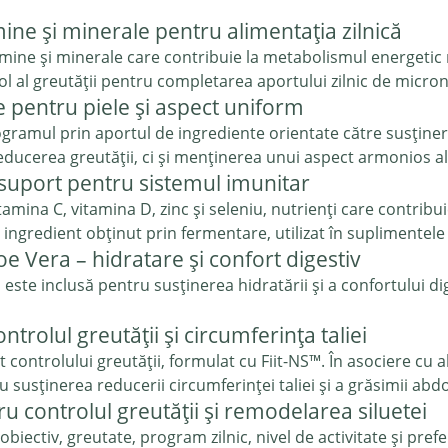
ne și minerale pentru alimentația zilnică
mine și minerale care contribuie la metabolismul energetic 
ol al greutății pentru completarea aportului zilnic de micron
e pentru piele și aspect uniform
amul prin aportul de ingrediente orientate către susținerea
ducerea greutății, ci și menținerea unui aspect armonios al 
uport pentru sistemul imunitar
tamina C, vitamina D, zinc și seleniu, nutrienți care contrib
 ingredient obținut prin fermentare, utilizat în suplimente
 Vera – hidratare și confort digestiv
a
este inclusă pentru susținerea hidratării și a confortului dig
trolul greutății și circumferința taliei
ontrolului greutății, formulat cu Fiit-NS™. În asociere cu alim
u susținerea reducerii circumferinței taliei și a grăsimii abd
 controlul greutății și remodelarea siluetei
obiectiv, greutate, program zilnic, nivel de activitate și pre