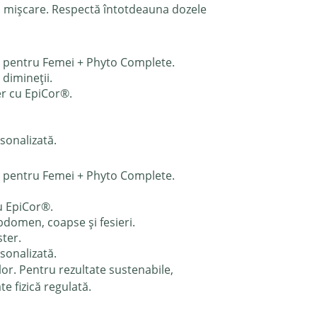
e și mișcare. Respectă întotdeauna dozele
2 pentru Femei + Phyto Complete.
dimineții.
er cu EpiCor®.
sonalizată.
2 pentru Femei + Phyto Complete.
u EpiCor®.
bdomen, coapse și fesieri.
ter.
sonalizată.
or. Pentru rezultate sustenabile,
te fizică regulată.