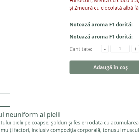
Fursecuri, Mentă cu ciocolat
și Zmeură cu ciocolată albă fă
Notează aroma F1 dorită:
Notează aroma F1 dorită:
-
+
Cantitate:
Adaugă în coș
l neuniform al pielii
ului pielii pe coapse, șolduri și fesieri odată cu acumulare
mulți factori, inclusiv compoziția corporală, tonusul muscular,