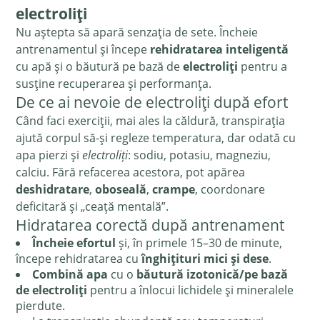
electroliți
Nu aștepta să apară senzația de sete. Încheie
antrenamentul și începe
rehidratarea inteligentă
cu apă și o băutură pe bază de
electroliți
pentru a
susține recuperarea și performanța.
De ce ai nevoie de electroliți după efort
Când faci exerciții, mai ales la căldură, transpirația
ajută corpul să-și regleze temperatura, dar odată cu
apa pierzi și
electroliți
: sodiu, potasiu, magneziu,
calciu. Fără refacerea acestora, pot apărea
deshidratare
,
oboseală
,
crampe
, coordonare
deficitară și „ceață mentală”.
Hidratarea corectă după antrenament
Încheie efortul
și, în primele 15–30 de minute,
începe rehidratarea cu
înghițituri mici și dese
.
Combină apa
cu o
băutură izotonică/pe bază
de electroliți
pentru a înlocui lichidele și mineralele
pierdute.