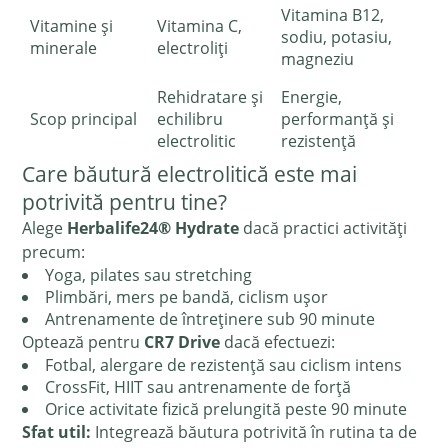
Vitamina B12,
Vitamine și
Vitamina C,
sodiu, potasiu,
minerale
electroliți
magneziu
Rehidratare și
Energie,
Scop principal
echilibru
performanță și
electrolitic
rezistență
Care băutură electrolitică este mai
potrivită pentru tine?
Alege
Herbalife24® Hydrate
dacă practici activități
precum:
Yoga, pilates sau stretching
Plimbări, mers pe bandă, ciclism ușor
Antrenamente de întreținere sub 90 minute
Optează pentru
CR7 Drive
dacă efectuezi:
Fotbal, alergare de rezistență sau ciclism intens
CrossFit, HIIT sau antrenamente de forță
Orice activitate fizică prelungită peste 90 minute
Sfat util:
Integrează băutura potrivită în rutina ta de