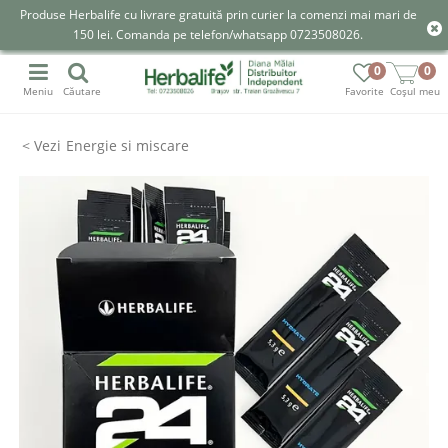
Produse Herbalife cu livrare gratuită prin curier la comenzi mai mari de
150 lei. Comanda pe telefon/whatsapp 0723508026.
0
0
Meniu
Căutare
Favorite
Coșul meu
Energie si miscare