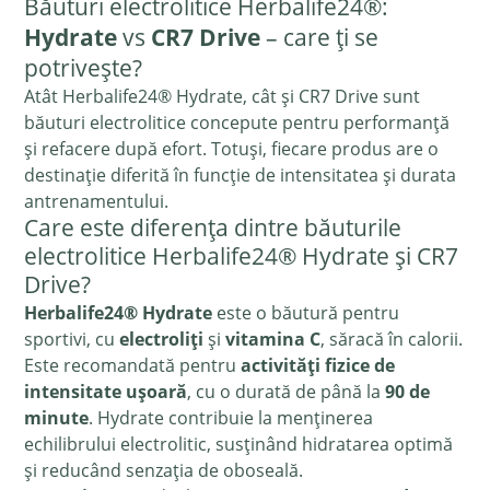
Băuturi electrolitice Herbalife24®:
Hydrate
vs
CR7 Drive
– care ți se
potrivește?
Atât Herbalife24® Hydrate, cât și CR7 Drive sunt
băuturi electrolitice concepute pentru performanță
și refacere după efort. Totuși, fiecare produs are o
destinație diferită în funcție de intensitatea și durata
antrenamentului.
Care este diferența dintre băuturile
electrolitice Herbalife24® Hydrate și CR7
Drive?
Herbalife24® Hydrate
este o băutură pentru
sportivi, cu
electroliți
și
vitamina C
, săracă în calorii.
Este recomandată pentru
activități fizice de
intensitate ușoară
, cu o durată de până la
90 de
minute
. Hydrate contribuie la menținerea
echilibrului electrolitic, susținând hidratarea optimă
și reducând senzația de oboseală.