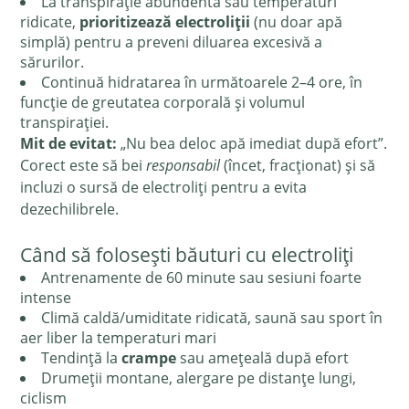
La transpirație abundentă sau temperaturi
ridicate,
prioritizează electroliții
(nu doar apă
simplă) pentru a preveni diluarea excesivă a
sărurilor.
Continuă hidratarea în următoarele 2–4 ore, în
funcție de greutatea corporală și volumul
transpirației.
Mit de evitat:
„Nu bea deloc apă imediat după efort”.
Corect este să bei
responsabil
(încet, fracționat) și să
incluzi o sursă de electroliți pentru a evita
dezechilibrele.
Când să folosești băuturi cu electroliți
Antrenamente de 60 minute sau sesiuni foarte
intense
Climă caldă/umiditate ridicată, saună sau sport în
aer liber la temperaturi mari
Tendință la
crampe
sau amețeală după efort
Drumeții montane, alergare pe distanțe lungi,
ciclism