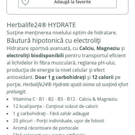
Adaugă la favorite
Herbalife24® HYDRATE
Susține menținerea nivelului optim de hidratare.
Băutură hipotonică cu electroliți
Hidratare sportivă avansată, cu
Calciu
,
Magneziu
și
electroliți biodisponibili
pentru transportul eficient
al lichidelor în fibra musculară, reglarea pH-ului,
producția de energie la nivel celular și efect
antioxidant.
Doar 1 g carbohidrați
și
12 calorii
pe
porție.
Herbalife24® Hydrate ajută inima să susțină efort
prelungit.
Vitamina C · B1 · B2 · B5 · B12 · Calciu & Magneziu
12 kcal/porție - Conținut scăzut de calorii
1 g carbohidrați - Fără zahăr adăugat
20 plicuri - Porții individuale, ușor de folosit
Aromă răcoritoare de portocale