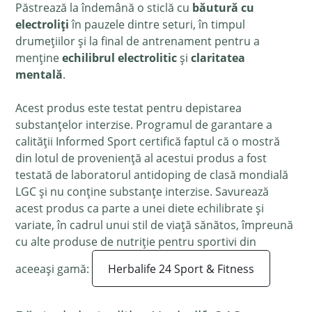
Păstrează la îndemână o sticlă cu
băutură cu
electroliți
în pauzele dintre seturi, în timpul
drumețiilor și la final de antrenament pentru a
menține
echilibrul electrolitic
și
claritatea
mentală
.
Acest produs este testat pentru depistarea
substanțelor interzise. Programul de garantare a
calității Informed Sport certifică faptul că o mostră
din lotul de proveniență al acestui produs a fost
testată de laboratorul antidoping de clasă mondială
LGC și nu conține substanțe interzise. Savurează
acest produs ca parte a unei diete echilibrate și
variate, în cadrul unui stil de viață sănătos, împreună
cu alte produse de nutriție pentru sportivi din
aceeași gamă:
Herbalife 24 Sport & Fitness