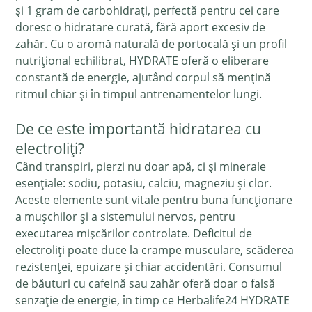
și 1 gram de carbohidrați, perfectă pentru cei care
doresc o hidratare curată, fără aport excesiv de
zahăr. Cu o aromă naturală de portocală și un profil
nutrițional echilibrat, HYDRATE oferă o eliberare
constantă de energie, ajutând corpul să mențină
ritmul chiar și în timpul antrenamentelor lungi.
De ce este importantă hidratarea cu
electroliți?
Când transpiri, pierzi nu doar apă, ci și minerale
esențiale: sodiu, potasiu, calciu, magneziu și clor.
Aceste elemente sunt vitale pentru buna funcționare
a mușchilor și a sistemului nervos, pentru
executarea mișcărilor controlate. Deficitul de
electroliți poate duce la crampe musculare, scăderea
rezistenței, epuizare și chiar accidentări. Consumul
de băuturi cu cafeină sau zahăr oferă doar o falsă
senzație de energie, în timp ce Herbalife24 HYDRATE