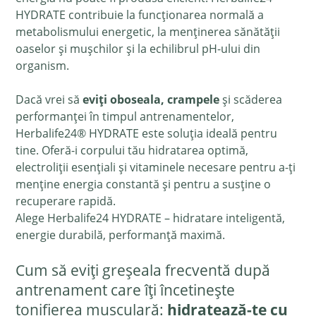
HYDRATE contribuie la funcționarea normală a
metabolismului energetic, la menținerea sănătății
oaselor și mușchilor și la echilibrul pH-ului din
organism.
Dacă vrei să
eviți oboseala, crampele
și scăderea
performanței în timpul antrenamentelor,
Herbalife24® HYDRATE este soluția ideală pentru
tine. Oferă-i corpului tău hidratarea optimă,
electroliții esențiali și vitaminele necesare pentru a-ți
menține energia constantă și pentru a susține o
recuperare rapidă.
Alege Herbalife24 HYDRATE – hidratare inteligentă,
energie durabilă, performanță maximă.
Cum să eviți greșeala frecventă după
antrenament care îți încetinește
tonifierea musculară:
hidratează-te cu