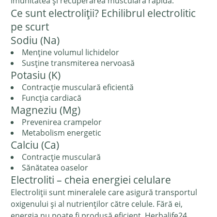
imunitatea și recuperarea musculară rapidă.
Ce sunt electroliții? Echilibrul electrolitic
pe scurt
Sodiu (Na)
Menține volumul lichidelor
Susține transmiterea nervoasă
Potasiu (K)
Contracție musculară eficientă
Funcția cardiacă
Magneziu (Mg)
Prevenirea crampelor
Metabolism energetic
Calciu (Ca)
Contracție musculară
Sănătatea oaselor
Electroliti – cheia energiei celulare
Electroliții sunt mineralele care asigură transportul
oxigenului și al nutrienților către celule. Fără ei,
energia nu poate fi produsă eficient. Herbalife24