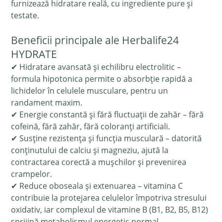
furnizează hidratare reală, cu ingrediente pure și
testate.
Beneficii principale ale Herbalife24
HYDRATE
✔ Hidratare avansată și echilibru electrolitic –
formula hipotonica permite o absorbție rapidă a
lichidelor în celulele musculare, pentru un
randament maxim.
✔ Energie constantă și fără fluctuații de zahăr – fără
cofeină, fără zahăr, fără coloranți artificiali.
✔ Susține rezistența și funcția musculară – datorită
conținutului de calciu și magneziu, ajută la
contractarea corectă a mușchilor și prevenirea
crampelor.
✔ Reduce oboseala și extenuarea – vitamina C
contribuie la protejarea celulelor împotriva stresului
oxidativ, iar complexul de vitamine B (B1, B2, B5, B12)
sprijină metabolismul energetic normal.