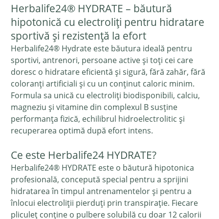
Herbalife24® HYDRATE – băutură
hipotonică cu electroliți pentru hidratare
sportivă și rezistență la efort
Herbalife24® Hydrate este băutura ideală pentru
sportivi, antrenori, persoane active și toți cei care
doresc o hidratare eficientă și sigură, fără zahăr, fără
coloranți artificiali și cu un conținut caloric minim.
Formula sa unică cu electroliți biodisponibili, calciu,
magneziu și vitamine din complexul B susține
performanța fizică, echilibrul hidroelectrolitic și
recuperarea optimă după efort intens.
Ce este Herbalife24 HYDRATE?
Herbalife24® HYDRATE este o băutură hipotonica
profesională, concepută special pentru a sprijini
hidratarea în timpul antrenamentelor și pentru a
înlocui electroliții pierduți prin transpirație. Fiecare
pliculeț conține o pulbere solubilă cu doar 12 calorii