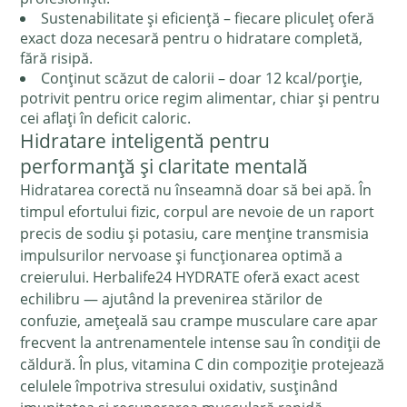
Sustenabilitate și eficiență – fiecare pliculeț oferă
exact doza necesară pentru o hidratare completă,
fără risipă.
Conținut scăzut de calorii – doar 12 kcal/porție,
potrivit pentru orice regim alimentar, chiar și pentru
cei aflați în deficit caloric.
Hidratare inteligentă pentru
performanță și claritate mentală
Hidratarea corectă nu înseamnă doar să bei apă. În
timpul efortului fizic, corpul are nevoie de un raport
precis de sodiu și potasiu, care menține transmisia
impulsurilor nervoase și funcționarea optimă a
creierului. Herbalife24 HYDRATE oferă exact acest
echilibru — ajutând la prevenirea stărilor de
confuzie, amețeală sau crampe musculare care apar
frecvent la antrenamentele intense sau în condiții de
căldură. În plus, vitamina C din compoziție protejează
celulele împotriva stresului oxidativ, susținând