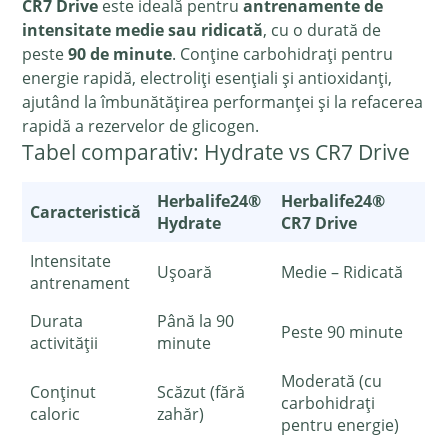
CR7 Drive
este ideală pentru
antrenamente de
intensitate medie sau ridicată
, cu o durată de
peste
90 de minute
. Conține carbohidrați pentru
energie rapidă, electroliți esențiali și antioxidanți,
ajutând la îmbunătățirea performanței și la refacerea
rapidă a rezervelor de glicogen.
Tabel comparativ: Hydrate vs CR7 Drive
Herbalife24®
Herbalife24®
Caracteristică
Hydrate
CR7 Drive
Intensitate
Ușoară
Medie – Ridicată
antrenament
Durata
Până la 90
Peste 90 minute
activității
minute
Moderată (cu
Conținut
Scăzut (fără
carbohidrați
caloric
zahăr)
pentru energie)