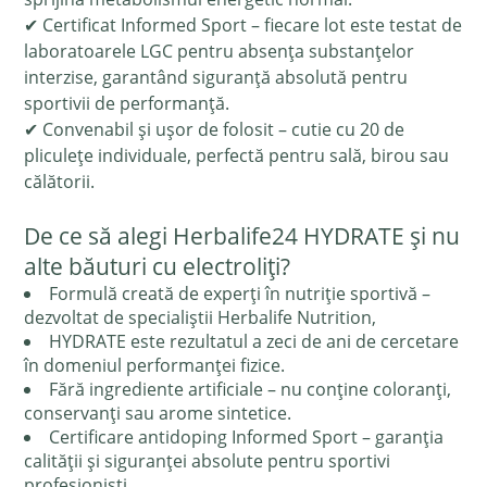
✔ Certificat Informed Sport – fiecare lot este testat de
laboratoarele LGC pentru absența substanțelor
interzise, garantând siguranță absolută pentru
sportivii de performanță.
✔ Convenabil și ușor de folosit – cutie cu 20 de
pliculețe individuale, perfectă pentru sală, birou sau
călătorii.
De ce să alegi Herbalife24 HYDRATE și nu
alte băuturi cu electroliți?
Formulă creată de experți în nutriție sportivă –
dezvoltat de specialiștii Herbalife Nutrition,
HYDRATE este rezultatul a zeci de ani de cercetare
în domeniul performanței fizice.
Fără ingrediente artificiale – nu conține coloranți,
conservanți sau arome sintetice.
Certificare antidoping Informed Sport – garanția
calității și siguranței absolute pentru sportivi
profesioniști.