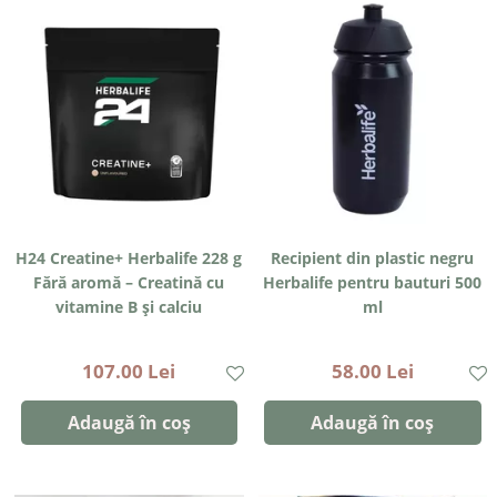
H24 Creatine+ Herbalife 228 g
Recipient din plastic negru
Fără aromă – Creatină cu
Herbalife pentru bauturi 500
vitamine B și calciu
ml
107.00 Lei
58.00 Lei
Adaugă în coș
Adaugă în coș