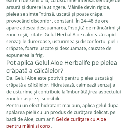
extrem de sensibilă, cu usturime intensă, senzație de
arsură și durere la atingere. Mâinile devin rigide,
pielea se simte întinsă, uscată și poate crăpa,
provocând disconfort constant. În 24–48 de ore
apare adesea descuamarea, însoțită de mâncărimi și
zone roșii, iritate. Gelul Herbal Aloe calmează rapid
senzațiile dureroase, usturimea și disconfortul pielii
crăpate, foarte uscate și descuamate, cauzate de
expunerea la frig.
Pot aplica Gelul Aloe Herbalife pe pielea
crăpată a călcâielor?
Da. Gelul Aloe este potrivit pentru pielea uscată și
crăpată a călcâielor. Hidratează, calmează senzația
de usturime și contribuie la îmbunătățirea aspectului
zonelor aspre și sensibile.
Pentru un efect hidratant mai bun, aplică gelul după
spălarea pielii cu un produs de curățare delicat, pe
bază de Aloe, cum ar fi
Gel de curățare cu Aloe
pentru mâini și corp
.