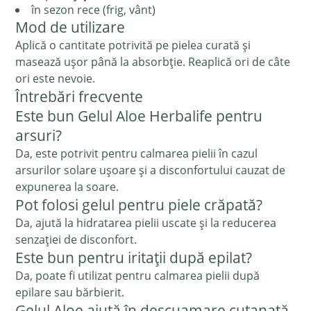
în sezon rece (frig, vânt)
Mod de utilizare
Aplică o cantitate potrivită pe pielea curată și
masează ușor până la absorbție. Reaplică ori de câte
ori este nevoie.
Întrebări frecvente
Este bun Gelul Aloe Herbalife pentru
arsuri?
Da, este potrivit pentru calmarea pielii în cazul
arsurilor solare ușoare și a disconfortului cauzat de
expunerea la soare.
Pot folosi gelul pentru piele crăpată?
Da, ajută la hidratarea pielii uscate și la reducerea
senzației de disconfort.
Este bun pentru iritații după epilat?
Da, poate fi utilizat pentru calmarea pielii după
epilare sau bărbierit.
Gelul Aloe ajută în descuamare cutanată