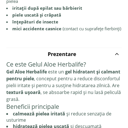
pielea
iritații după epilat sau bărbierit
piele uscată și crăpată
înțepături de insecte
mici accidente casnice
(contact cu suprafețe fierbinți)
Prezentare
Ce este Gelul Aloe Herbalife?
Gel Aloe Herbalife
este un
gel hidratant și calmant
pentru piele
, conceput pentru a reduce disconfortul
pielii iritate și pentru a susține hidratarea zilnică. Are
textură ușoară
, se absoarbe rapid și nu lasă peliculă
grasă.
Beneficii principale
calmează pielea iritată
și reduce senzația de
usturime
hidratează pielea uscată
și descuamată