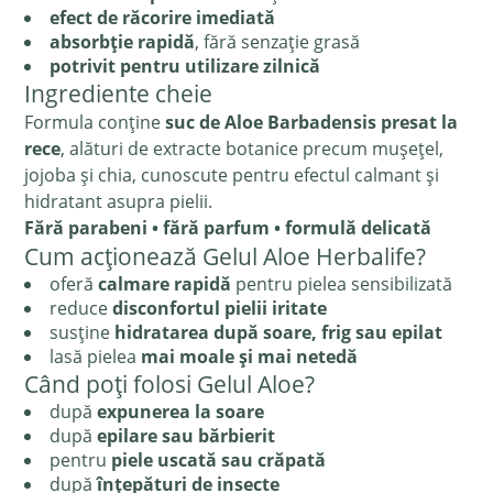
efect de răcorire imediată
absorbție rapidă
, fără senzație grasă
potrivit pentru utilizare zilnică
Ingrediente cheie
Formula conține
suc de Aloe Barbadensis presat la
rece
, alături de extracte botanice precum mușețel,
jojoba și chia, cunoscute pentru efectul calmant și
hidratant asupra pielii.
Fără parabeni • fără parfum • formulă delicată
Cum acționează Gelul Aloe Herbalife?
oferă
calmare rapidă
pentru pielea sensibilizată
reduce
disconfortul pielii iritate
susține
hidratarea după soare, frig sau epilat
lasă pielea
mai moale și mai netedă
Când poți folosi Gelul Aloe?
după
expunerea la soare
după
epilare sau bărbierit
pentru
piele uscată sau crăpată
după
înțepături de insecte