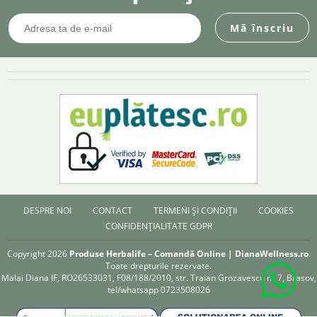
DESPRE NOI
CONTACT
TERMENI ȘI CONDIȚII
COOKIES
CONFIDENȚIALITATE GDPR
Copyright 2026
Produse Herbalife – Comandă Online | DianaWellness.ro
.
Toate drepturile rezervate.
Malai Diana IF, RO26533031, F08/188/2010, str. Traian Grozavescu nr 7, Brasov,
tel/whatsapp 0723508026