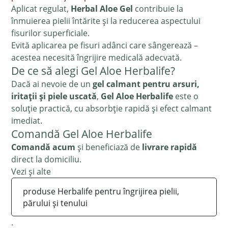
Aplicat regulat,
Herbal Aloe Gel
contribuie la
înmuierea pielii întărite și la reducerea aspectului
fisurilor superficiale.
Evită aplicarea pe fisuri adânci care sângerează –
acestea necesită îngrijire medicală adecvată.
De ce să alegi Gel Aloe Herbalife?
Dacă ai nevoie de un
gel calmant pentru arsuri,
iritații și piele uscată
,
Gel Aloe Herbalife
este o
soluție practică, cu absorbție rapidă și efect calmant
imediat.
Comandă Gel Aloe Herbalife
Comandă acum
și beneficiază de
livrare rapidă
direct la domiciliu.
Vezi și alte
produse Herbalife pentru îngrijirea pielii,
părului și tenului
.