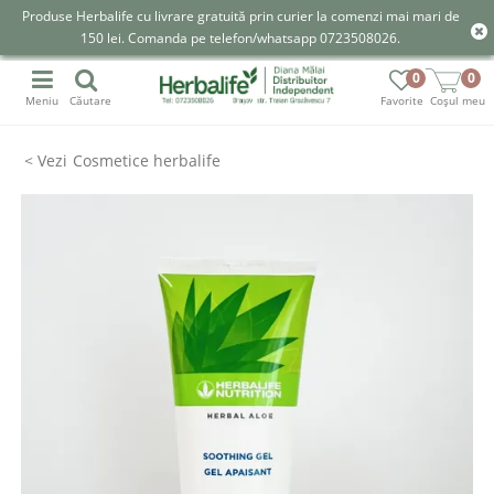
Produse Herbalife cu livrare gratuită prin curier la comenzi mai mari de
150 lei. Comanda pe telefon/whatsapp 0723508026.
0
0
Meniu
Căutare
Favorite
Coșul meu
Cosmetice herbalife