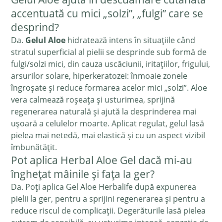
accentuată cu mici „solzi”, „fulgi” care se
desprind?
Da.
Gelul Aloe
hidratează intens în situațiile când
stratul superficial al pielii se desprinde sub formă de
fulgi/solzi mici, din cauza uscăciunii, iritațiilor, frigului,
arsurilor solare, hiperkeratozei: înmoaie zonele
îngroșate și reduce formarea acelor mici „solzi”. Aloe
vera calmează roșeața și usturimea, sprijină
regenerarea naturală și ajută la desprinderea mai
ușoară a celulelor moarte. Aplicat regulat, gelul lasă
pielea mai netedă, mai elastică și cu un aspect vizibil
îmbunătățit.
Pot aplica Herbal Aloe Gel dacă mi-au
înghețat mâinile și fața la ger?
Da. Poți aplica Gel Aloe Herbalife după expunerea
pielii la ger, pentru a sprijini regenerarea și pentru a
reduce riscul de complicații. Degerăturile lasă pielea