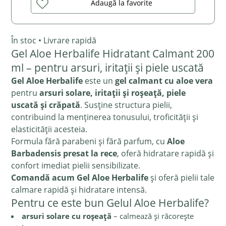
Adaugă la favorite
În stoc • Livrare rapidă
Gel Aloe Herbalife Hidratant Calmant 200
ml – pentru arsuri, iritații și piele uscată
Gel Aloe Herbalife
este un
gel calmant cu aloe vera
pentru
arsuri solare, iritații și roșeață, piele
uscată și crăpată
.
Susține structura pielii,
contribuind la menținerea tonusului, troficității și
elasticității acesteia.
Formula fără parabeni și fără parfum, cu
Aloe
Barbadensis presat la rece
, oferă hidratare rapidă și
confort imediat pielii sensibilizate.
Comandă acum Gel Aloe Herbalife
și oferă pielii tale
calmare rapidă și hidratare intensă.
Pentru ce este bun Gelul Aloe Herbalife?
arsuri solare cu roșeață
– calmează și răcorește