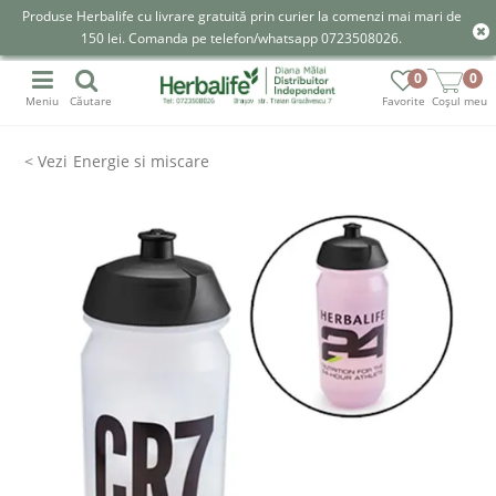
Produse Herbalife cu livrare gratuită prin curier la comenzi mai mari de
150 lei. Comanda pe telefon/whatsapp 0723508026.
0
0
Meniu
Căutare
Favorite
Coșul meu
Energie si miscare