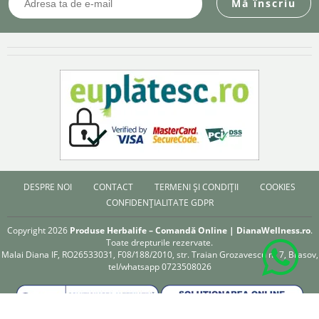
DESPRE NOI
CONTACT
TERMENI ȘI CONDIȚII
COOKIES
CONFIDENȚIALITATE GDPR
Copyright 2026
Produse Herbalife – Comandă Online | DianaWellness.ro
.
Toate drepturile rezervate.
Malai Diana IF, RO26533031, F08/188/2010, str. Traian Grozavescu nr 7, Brasov,
tel/whatsapp 0723508026